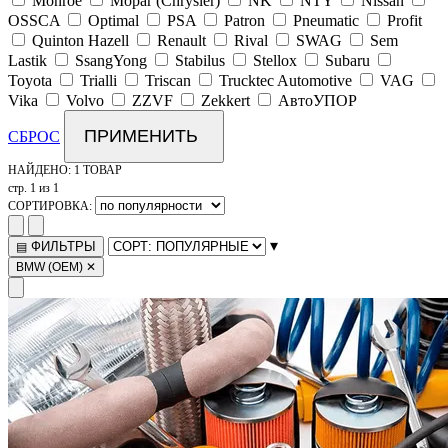
Monroe
Mopar (Chrysler)
NK
NTY
Nissan
OSSCA
Optimal
PSA
Patron
Pneumatic
Profit
Quinton Hazell
Renault
Rival
SWAG
Sem
Lastik
SsangYong
Stabilus
Stellox
Subaru
Toyota
Trialli
Triscan
Trucktec Automotive
VAG
Vika
Volvo
ZZVF
Zekkert
АвтоУПОР
ПРИМЕНИТЬ
СБРОС
НАЙДЕНО:
1 ТОВАР
стр. 1 из 1
СОРТИРОВКА:
▾
ФИЛЬТРЫ
▤
BMW (OEM)
✕