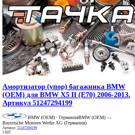
Амортизатор (упор) багажника BMW
(OEM) для BMW X5 II (E70) 2006-2013.
Артикул 51247294199
BMW (OEM) · Германия
BMW (OEM) —
Bayerische Motoren Werke AG (Германия)
Артикул:
51247294199
3 ШТ