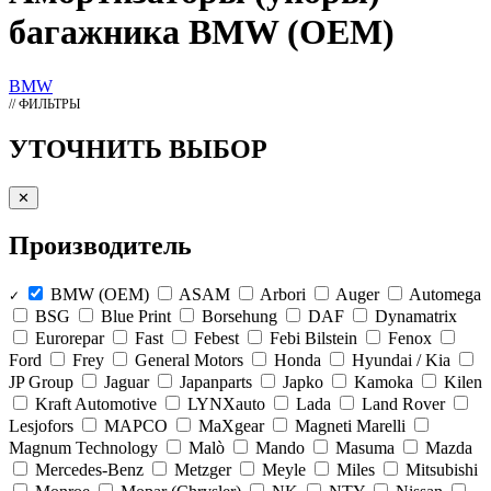
багажника BMW (OEM)
BMW
// ФИЛЬТРЫ
УТОЧНИТЬ ВЫБОР
✕
Производитель
BMW (OEM)
ASAM
Arbori
Auger
Automega
✓
BSG
Blue Print
Borsehung
DAF
Dynamatrix
Eurorepar
Fast
Febest
Febi Bilstein
Fenox
Ford
Frey
General Motors
Honda
Hyundai / Kia
JP Group
Jaguar
Japanparts
Japko
Kamoka
Kilen
Kraft Automotive
LYNXauto
Lada
Land Rover
Lesjofors
MAPCO
MaXgear
Magneti Marelli
Magnum Technology
Malò
Mando
Masuma
Mazda
Mercedes-Benz
Metzger
Meyle
Miles
Mitsubishi