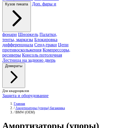
Доп. фары и
Кузов пикапа
фонари
Шноркель
Палатки,
тенты, маркизы
Блокировка
дифференциала
Сенд-траки
Цепи
противоскольжения
Компрессоры,
ресиверы
Консоль потолочная
Лестница на заднюю дверь
Домкраты
Для квадроциклов
Защита и оборудование
Главная
/
Амортизаторы (упоры) багажника
/
BMW (OEM)
Амортизаторы
(упоры)