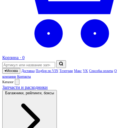
Корзина ·
0
▾
Москва
Доставка
Подбор по VIN
Телеграм
Макс
VK
Способы оплаты
О
компании
Контакты
Каталог
Запчасти и расходники
Багажники, рейлинги, боксы