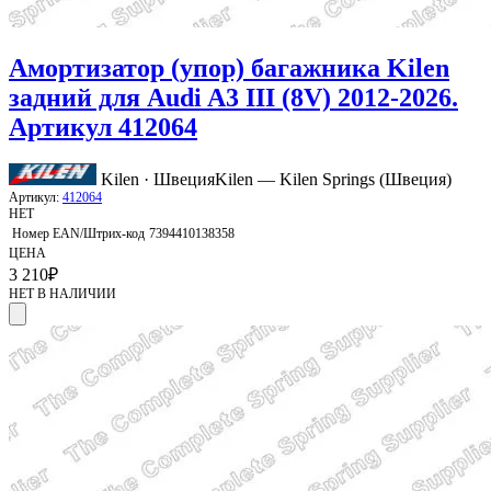
Амортизатор (упор) багажника Kilen
задний для Audi A3 III (8V) 2012-2026.
Артикул 412064
Kilen · Швеция
Kilen — Kilen Springs (Швеция)
Артикул:
412064
НЕТ
Номер EAN/Штрих-код
7394410138358
ЦЕНА
3 210
₽
НЕТ В НАЛИЧИИ