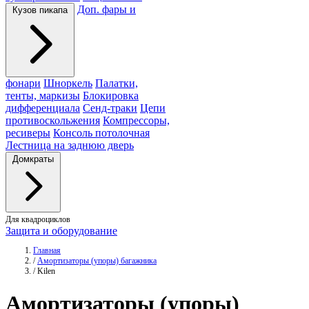
Доп. фары и
Кузов пикапа
фонари
Шноркель
Палатки,
тенты, маркизы
Блокировка
дифференциала
Сенд-траки
Цепи
противоскольжения
Компрессоры,
ресиверы
Консоль потолочная
Лестница на заднюю дверь
Домкраты
Для квадроциклов
Защита и оборудование
Главная
/
Амортизаторы (упоры) багажника
/
Kilen
Амортизаторы
(упоры)