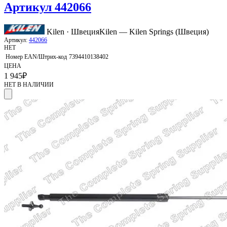
Артикул 442066
Kilen · Швеция
Kilen — Kilen Springs (Швеция)
Артикул:
442066
НЕТ
Номер EAN/Штрих-код
7394410138402
ЦЕНА
1 945
₽
НЕТ В НАЛИЧИИ