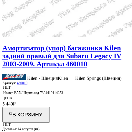
Амортизатор (упор) багажника Kilen
задний правый для Subaru Legacy IV
2003-2009. Артикул 460010
Kilen · Швеция
Kilen — Kilen Springs (Швеция)
Артикул:
460010
1 ШТ
Номер EAN/Штрих-код
7394410114253
ЦЕНА
5 440
₽
В КОРЗИНУ
1 ШТ
Доставка:
14 августа (пт)