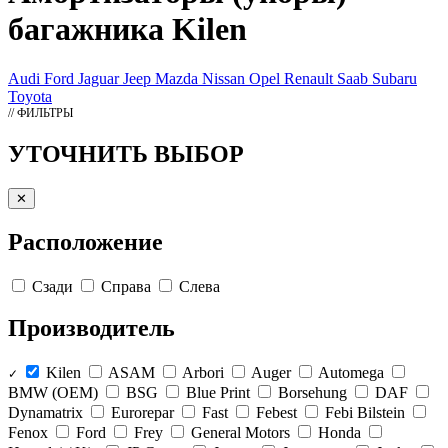
багажника Kilen
Audi
Ford
Jaguar
Jeep
Mazda
Nissan
Opel
Renault
Saab
Subaru
Toyota
// ФИЛЬТРЫ
УТОЧНИТЬ ВЫБОР
✕
Расположение
Сзади
Справа
Слева
Производитель
Kilen
ASAM
Arbori
Auger
Automega
✓
BMW (OEM)
BSG
Blue Print
Borsehung
DAF
Dynamatrix
Eurorepar
Fast
Febest
Febi Bilstein
Fenox
Ford
Frey
General Motors
Honda