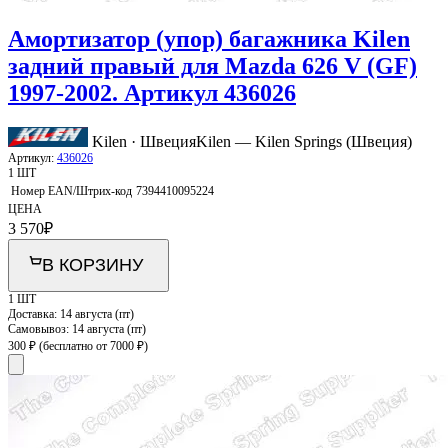
Амортизатор (упор) багажника Kilen
задний правый для Mazda 626 V (GF)
1997-2002. Артикул 436026
Kilen · Швеция
Kilen — Kilen Springs (Швеция)
Артикул:
436026
1 ШТ
Номер EAN/Штрих-код
7394410095224
ЦЕНА
3 570
₽
В КОРЗИНУ
1 ШТ
Доставка:
14 августа (пт)
Самовывоз:
14 августа (пт)
300 ₽
(бесплатно от 7000 ₽)