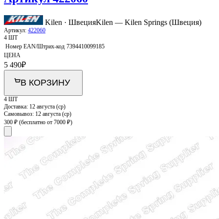
Kilen · Швеция
Kilen — Kilen Springs (Швеция)
Артикул:
422060
4 ШТ
Номер EAN/Штрих-код
7394410099185
ЦЕНА
5 490
₽
В КОРЗИНУ
4 ШТ
Доставка:
12 августа (ср)
Самовывоз:
12 августа (ср)
300 ₽
(бесплатно от 7000 ₽)