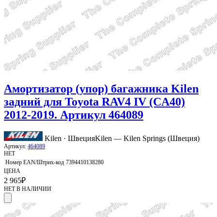
Амортизатор (упор) багажника Kilen
задний для Toyota RAV4 IV (CA40)
2012-2019. Артикул 464089
Kilen · Швеция
Kilen — Kilen Springs (Швеция)
Артикул:
464089
НЕТ
Номер EAN/Штрих-код
7394410138280
ЦЕНА
2 965
₽
НЕТ В НАЛИЧИИ