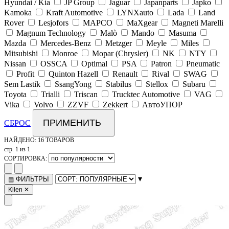
Hyundai / Kia
JP Group
Jaguar
Japanparts
Japko
Kamoka
Kraft Automotive
LYNXauto
Lada
Land
Rover
Lesjofors
MAPCO
MaXgear
Magneti Marelli
Magnum Technology
Malò
Mando
Masuma
Mazda
Mercedes-Benz
Metzger
Meyle
Miles
Mitsubishi
Monroe
Mopar (Chrysler)
NK
NTY
Nissan
OSSCA
Optimal
PSA
Patron
Pneumatic
Profit
Quinton Hazell
Renault
Rival
SWAG
Sem Lastik
SsangYong
Stabilus
Stellox
Subaru
Toyota
Trialli
Triscan
Trucktec Automotive
VAG
Vika
Volvo
ZZVF
Zekkert
АвтоУПОР
ПРИМЕНИТЬ
СБРОС
НАЙДЕНО:
16 ТОВАРОВ
стр. 1 из 1
СОРТИРОВКА:
▾
ФИЛЬТРЫ
▤
Kilen
✕