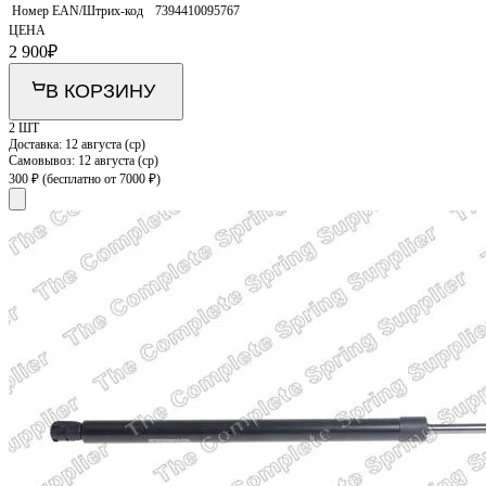
Номер EAN/Штрих-код
7394410095767
ЦЕНА
2 900
₽
В КОРЗИНУ
2 ШТ
Доставка:
12 августа (ср)
Самовывоз:
12 августа (ср)
300 ₽
(бесплатно от 7000 ₽)