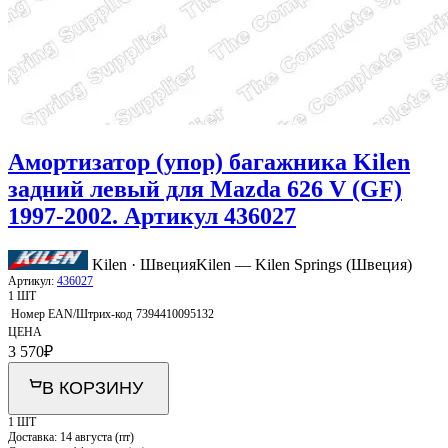
Амортизатор (упор) багажника Kilen
задний левый для Mazda 626 V (GF)
1997-2002. Артикул 436027
Kilen · Швеция
Kilen — Kilen Springs (Швеция)
Артикул:
436027
1 ШТ
Номер EAN/Штрих-код
7394410095132
ЦЕНА
3 570
₽
В КОРЗИНУ
1 ШТ
Доставка:
14 августа (пт)