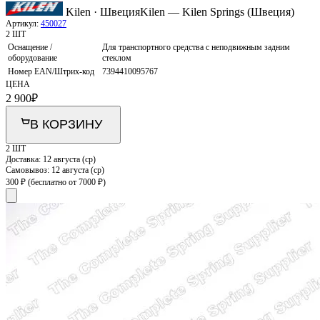
Kilen · Швеция
Kilen — Kilen Springs (Швеция)
Артикул:
450027
2 ШТ
Оснащение /
Для транспортного средства с неподвижным задним
оборудование
стеклом
Номер EAN/Штрих-код
7394410095767
ЦЕНА
2 900
₽
В КОРЗИНУ
2 ШТ
Доставка:
12 августа (ср)
Самовывоз:
12 августа (ср)
300 ₽
(бесплатно от 7000 ₽)