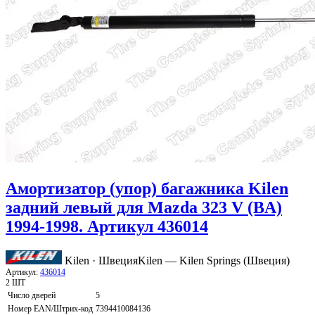
Амортизатор (упор) багажника Kilen
задний левый для Mazda 323 V (BA)
1994-1998. Артикул 436014
Kilen · Швеция
Kilen — Kilen Springs (Швеция)
Артикул:
436014
2 ШТ
Число дверей
5
Номер EAN/Штрих-код
7394410084136