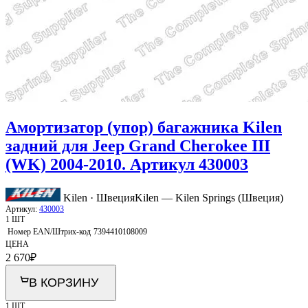
Амортизатор (упор) багажника Kilen
задний для Jeep Grand Cherokee III
(WK) 2004-2010. Артикул 430003
Kilen · Швеция
Kilen — Kilen Springs (Швеция)
Артикул:
430003
1 ШТ
Номер EAN/Штрих-код
7394410108009
ЦЕНА
2 670
₽
В КОРЗИНУ
1 ШТ