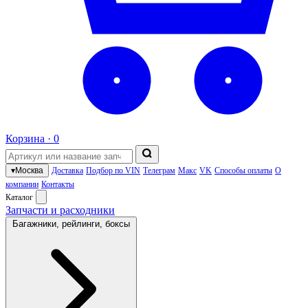
Корзина ·
0
▾
Москва
Доставка
Подбор по VIN
Телеграм
Макс
VK
Способы оплаты
О
компании
Контакты
Каталог
Запчасти и расходники
Багажники, рейлинги, боксы