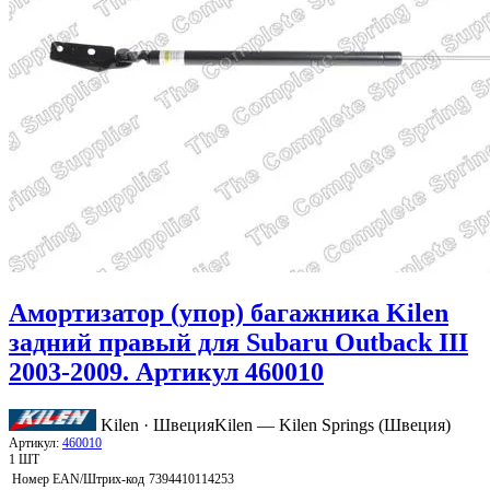
Амортизатор (упор) багажника Kilen
задний правый для Subaru Outback III
2003-2009. Артикул 460010
Kilen · Швеция
Kilen — Kilen Springs (Швеция)
Артикул:
460010
1 ШТ
Номер EAN/Штрих-код
7394410114253