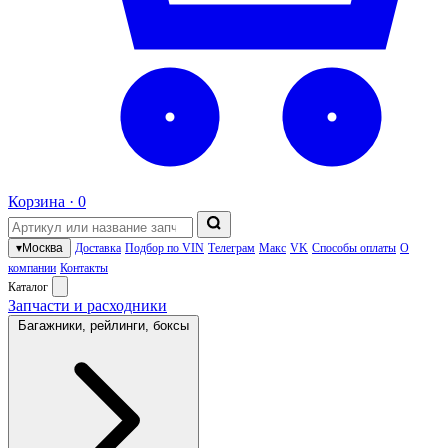
Корзина ·
0
▾
Москва
Доставка
Подбор по VIN
Телеграм
Макс
VK
Способы оплаты
О
компании
Контакты
Каталог
Запчасти и расходники
Багажники, рейлинги, боксы