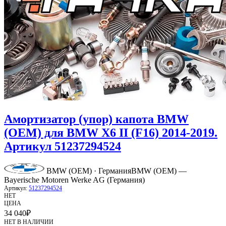
Амортизатор (упор) капота BMW
(OEM) для BMW X6 II (F16) 2014-2019.
Артикул 51237294524
BMW (OEM) · Германия
BMW (OEM) —
Bayerische Motoren Werke AG (Германия)
Артикул:
51237294524
НЕТ
ЦЕНА
34 040
₽
НЕТ В НАЛИЧИИ