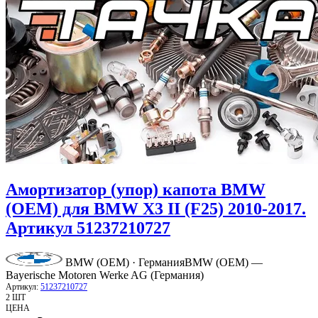
Амортизатор (упор) капота BMW
(OEM) для BMW X3 II (F25) 2010-2017.
Артикул 51237210727
BMW (OEM) · Германия
BMW (OEM) —
Bayerische Motoren Werke AG (Германия)
Артикул:
51237210727
2 ШТ
ЦЕНА