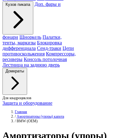
Доп. фары и
Кузов пикапа
фонари
Шноркель
Палатки,
тенты, маркизы
Блокировка
дифференциала
Сенд-траки
Цепи
противоскольжения
Компрессоры,
ресиверы
Консоль потолочная
Лестница на заднюю дверь
Домкраты
Для квадроциклов
Защита и оборудование
Главная
/
Амортизаторы (упоры) капота
/
BMW (OEM)
Амортизаторы
(упоры)