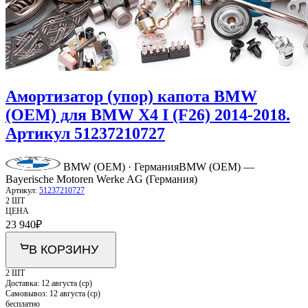
Амортизатор (упор) капота BMW
(OEM) для BMW X4 I (F26) 2014-2018.
Артикул 51237210727
BMW (OEM) · Германия
BMW (OEM) —
Bayerische Motoren Werke AG (Германия)
Артикул:
51237210727
2 ШТ
ЦЕНА
23 940
₽
В КОРЗИНУ
2 ШТ
Доставка:
12 августа (ср)
Самовывоз:
12 августа (ср)
бесплатно