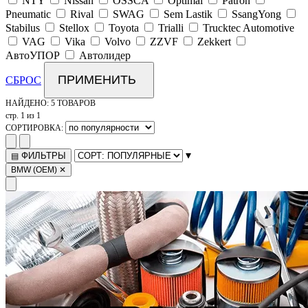
NTY
Nissan
OSSCA
Optimal
Patron
Pneumatic
Rival
SWAG
Sem Lastik
SsangYong
Stabilus
Stellox
Toyota
Trialli
Trucktec Automotive
VAG
Vika
Volvo
ZZVF
Zekkert
АвтоУПОР
Автолидер
ПРИМЕНИТЬ
СБРОС
НАЙДЕНО:
5 ТОВАРОВ
стр. 1 из 1
СОРТИРОВКА:
▾
ФИЛЬТРЫ
▤
BMW (OEM)
✕