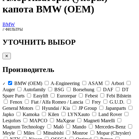
капота BMW (OEM)
BMW
// ФИЛЬТРЫ
УТОЧНИТЬ ВЫБОР
✕
Производитель
BMW (OEM)
A-Engineering
ASAM
Arbori
✓
Auger
Autofamily
BSG
Borsehung
DAF
DT
Spare Parts
Easylift
Eurorepar
Febest
Febi Bilstein
Fenox
Fiat / Alfa Romeo / Lancia
Frey
G.U.D.
General Motors
Hyundai / Kia
JP Group
Japanparts
Japko
Kamoka
Kilen
LYNXauto
Land Rover
Lesjofors
MAPCO
MaXgear
Magneti Marelli
Magnum Technology
Malò
Mando
Mercedes-Benz
Meyle
Miles
Mitsubishi
Monroe
Mopar (Chrysler)