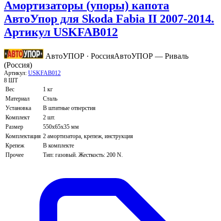
Амортизаторы (упоры) капота
АвтоУпор для Skoda Fabia II 2007-2014.
Артикул USKFAB012
АвтоУПОР · Россия
АвтоУПОР — Риваль
(Россия)
Артикул:
USKFAB012
8 ШТ
Вес
1 кг
Материал
Сталь
Установка
В штатные отверстия
Комплект
2 шт.
Размер
550х65х35 мм
Комплектация
2 амортизатора, крепеж, инструкция
Крепеж
В комплекте
Прочее
Тип: газовый. Жесткость: 200 N.