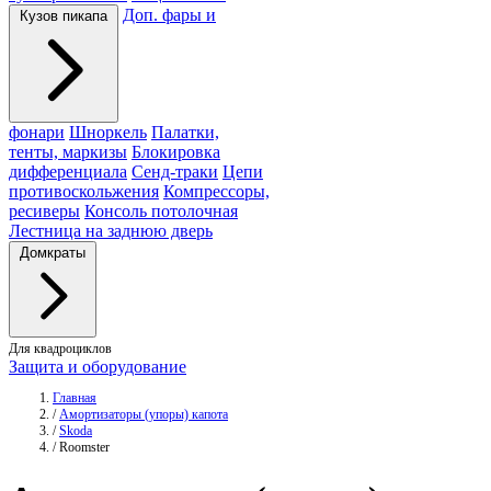
Доп. фары и
Кузов пикапа
фонари
Шноркель
Палатки,
тенты, маркизы
Блокировка
дифференциала
Сенд-траки
Цепи
противоскольжения
Компрессоры,
ресиверы
Консоль потолочная
Лестница на заднюю дверь
Домкраты
Для квадроциклов
Защита и оборудование
Главная
/
Амортизаторы (упоры) капота
/
Skoda
/
Roomster