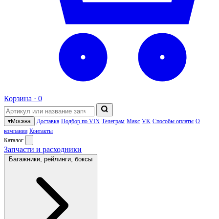
Корзина ·
0
▾
Москва
Доставка
Подбор по VIN
Телеграм
Макс
VK
Способы оплаты
О
компании
Контакты
Каталог
Запчасти и расходники
Багажники, рейлинги, боксы