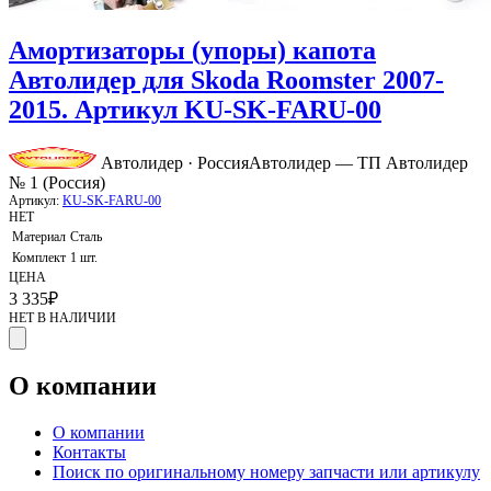
Амортизаторы (упоры) капота
Автолидер для Skoda Roomster 2007-
2015. Артикул KU-SK-FARU-00
Автолидер · Россия
Автолидер — ТП Автолидер
№ 1 (Россия)
Артикул:
KU-SK-FARU-00
НЕТ
Материал
Сталь
Комплект
1 шт.
ЦЕНА
3 335
₽
НЕТ В НАЛИЧИИ
О компании
О компании
Контакты
Поиск по оригинальному номеру запчасти или артикулу