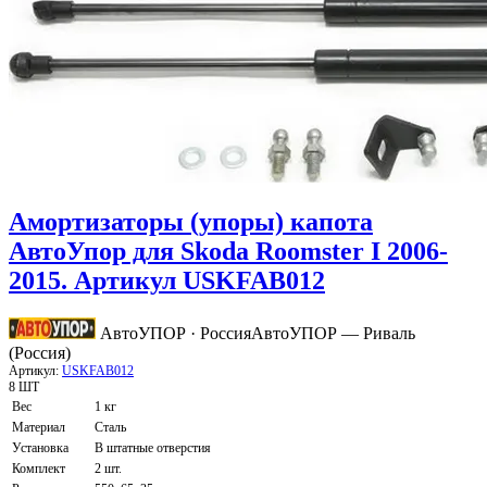
Амортизаторы (упоры) капота
АвтоУпор для Skoda Roomster I 2006-
2015. Артикул USKFAB012
АвтоУПОР · Россия
АвтоУПОР — Риваль
(Россия)
Артикул:
USKFAB012
8 ШТ
Вес
1 кг
Материал
Сталь
Установка
В штатные отверстия
Комплект
2 шт.