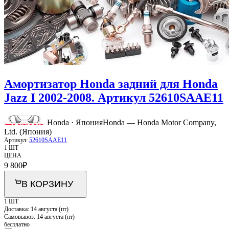
Амортизатор Honda задний для Honda
Jazz I 2002-2008. Артикул 52610SAAE11
Honda · Япония
Honda — Honda Motor Company,
Ltd. (Япония)
Артикул:
52610SAAE11
1 ШТ
ЦЕНА
9 800
₽
В КОРЗИНУ
1 ШТ
Доставка:
14 августа (пт)
Самовывоз:
14 августа (пт)
бесплатно