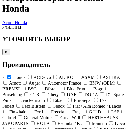
Honda
Acura
Honda
// ФИЛЬТРЫ
УТОЧНИТЬ ВЫБОР
✕
Производитель
Honda
ACDelco
AL-KO
ASAM
ASHIKA
✓
Arnott
Auger
Automotor France
BMW (OEM)
BREMSI
BSG
Bilstein
Blue Print
Boge
Borsehung
CTR
Chery
DAF
DODA
DT Spare
Parts
Denckermann
Eibach
Eurorepar
Fast
Febest
Febi Bilstein
Fenox
Fiat / Alfa Romeo / Lancia
Finwhale
Ford
Freccia
Frey
G.U.D.
GSP
Gabriel
General Motors
Great Wall
HERTH+BUSS
JAKOPARTS
HOLA
Hyundai / Kia
Ironman
Iveco