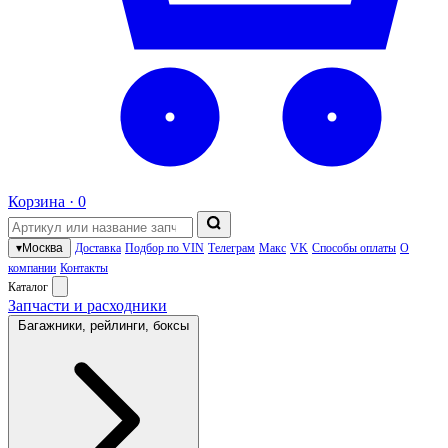
Корзина ·
0
▾
Москва
Доставка
Подбор по VIN
Телеграм
Макс
VK
Способы оплаты
О
компании
Контакты
Каталог
Запчасти и расходники
Багажники, рейлинги, боксы