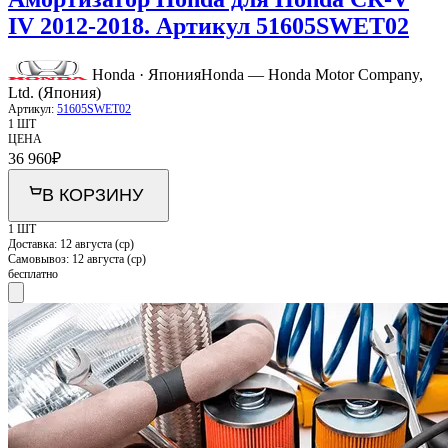
IV 2012-2018. Артикул 51605SWET02
Honda · Япония
Honda — Honda Motor Company,
Ltd. (Япония)
Артикул:
51605SWET02
1 ШТ
ЦЕНА
36 960
₽
В КОРЗИНУ
1 ШТ
Доставка:
12 августа (ср)
Самовывоз:
12 августа (ср)
бесплатно