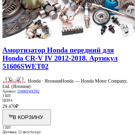
Амортизатор Honda передний для
Honda CR-V IV 2012-2018. Артикул
51606SWET02
Honda · Япония
Honda — Honda Motor Company,
Ltd. (Япония)
Артикул:
51606SWET02
1 ШТ
ЦЕНА
29 470
₽
В КОРЗИНУ
1 ШТ
Доставка:
12 августа (ср)