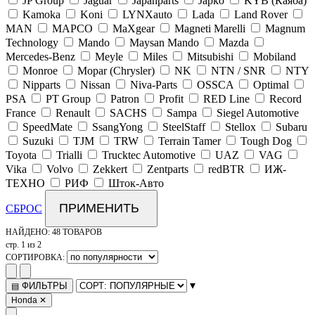
JP Group
Jaguar
Japanparts
Japko
KYB (Каяба)
Kamoka
Koni
LYNXauto
Lada
Land Rover
MAN
MAPCO
MaXgear
Magneti Marelli
Magnum
Technology
Mando
Maysan Mando
Mazda
Mercedes-Benz
Meyle
Miles
Mitsubishi
Mobiland
Monroe
Mopar (Chrysler)
NK
NTN / SNR
NTY
Nipparts
Nissan
Niva-Parts
OSSCA
Optimal
PSA
PT Group
Patron
Profit
RED Line
Record
France
Renault
SACHS
Sampa
Siegel Automotive
SpeedMate
SsangYong
SteelStaff
Stellox
Subaru
Suzuki
TJM
TRW
Terrain Tamer
Tough Dog
Toyota
Trialli
Trucktec Automotive
UAZ
VAG
Vika
Volvo
Zekkert
Zentparts
redBTR
ИЖ-
ТЕХНО
РИФ
Шток-Авто
ПРИМЕНИТЬ
СБРОС
НАЙДЕНО:
48 ТОВАРОВ
стр. 1 из 2
СОРТИРОВКА:
▾
ФИЛЬТРЫ
▤
Honda
✕