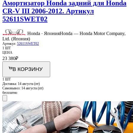
Амортизатор Honda задний для Honda
CR-V III 2006-2012. Артикул
52611SWET02
Honda · Япония
Honda — Honda Motor Company,
Ltd. (Япония)
Артикул:
52611SWET02
1 ШТ
ЦЕНА
23 380
₽
В КОРЗИНУ
1 ШТ
Доставка:
14 августа (пт)
Самовывоз:
14 августа (пт)
бесплатно