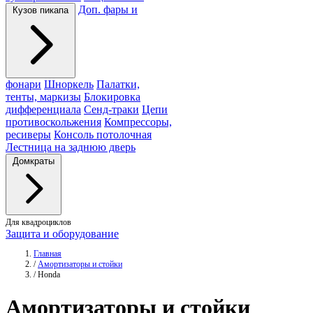
Доп. фары и
Кузов пикапа
фонари
Шноркель
Палатки,
тенты, маркизы
Блокировка
дифференциала
Сенд-траки
Цепи
противоскольжения
Компрессоры,
ресиверы
Консоль потолочная
Лестница на заднюю дверь
Домкраты
Для квадроциклов
Защита и оборудование
Главная
/
Амортизаторы и стойки
/
Honda
Амортизаторы
и стойки