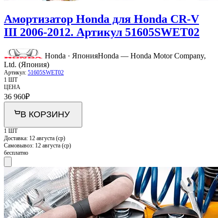
Амортизатор Honda для Honda CR-V
III 2006-2012. Артикул 51605SWET02
Honda · Япония
Honda — Honda Motor Company,
Ltd. (Япония)
Артикул:
51605SWET02
1 ШТ
ЦЕНА
36 960
₽
В КОРЗИНУ
1 ШТ
Доставка:
12 августа (ср)
Самовывоз:
12 августа (ср)
бесплатно