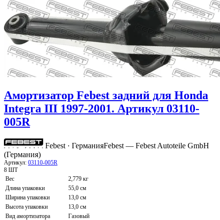
Амортизатор Febest задний для Honda
Integra III 1997-2001. Артикул 03110-
005R
Febest · Германия
Febest — Febest Autoteile GmbH
(Германия)
Артикул:
03110-005R
8 ШТ
Вес
2,779 кг
Длина упаковки
55,0 см
Ширина упаковки
13,0 см
Высота упаковки
13,0 см
Вид амортизатора
Газовый