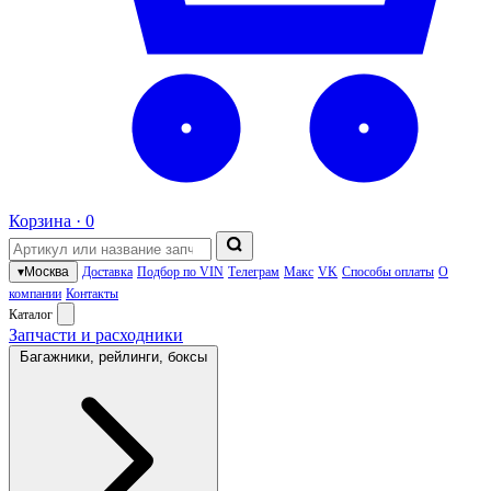
Корзина ·
0
▾
Москва
Доставка
Подбор по VIN
Телеграм
Макс
VK
Способы оплаты
О
компании
Контакты
Каталог
Запчасти и расходники
Багажники, рейлинги, боксы