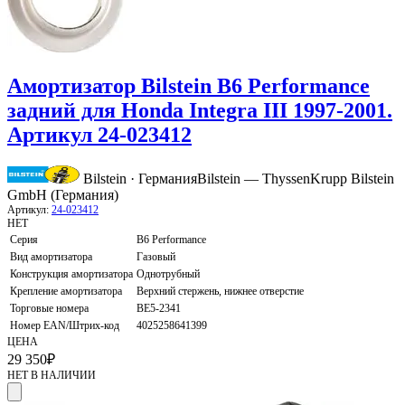
Амортизатор Bilstein B6 Performance
задний для Honda Integra III 1997-2001.
Артикул 24-023412
Bilstein · Германия
Bilstein — ThyssenKrupp Bilstein
GmbH (Германия)
Артикул:
24-023412
НЕТ
Серия
B6 Performance
Вид амортизатора
Газовый
Конструкция амортизатора
Однотрубный
Крепление амортизатора
Верхний стержень, нижнее отверстие
Торговые номера
BE5-2341
Номер EAN/Штрих-код
4025258641399
ЦЕНА
29 350
₽
НЕТ В НАЛИЧИИ