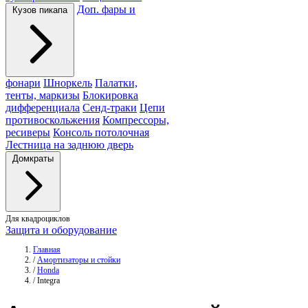
Доп. фары и
Кузов пикапа
фонари
Шноркель
Палатки,
тенты, маркизы
Блокировка
дифференциала
Сенд-траки
Цепи
противоскольжения
Компрессоры,
ресиверы
Консоль потолочная
Лестница на заднюю дверь
Домкраты
Для квадроциклов
Защита и оборудование
Главная
/
Амортизаторы и стойки
/
Honda
/
Integra