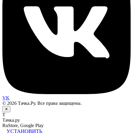
VK
© 2026 Тачка.Ру. Все права защищены.
✕
Т
Тачка.ру
RuStore, Google Play
УСТАНОВИТЬ