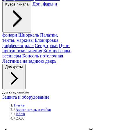
Доп. фары и
Кузов пикапа
фонари
Шноркель
Палатки,
тенты, маркизы
Блокировка
дифференциала
Сенд-траки
Цепи
противоскольжения
Компрессоры,
ресиверы
Консоль потолочная
Лестница на заднюю дверь
Домкраты
Для квадроциклов
Защита и оборудование
Главная
/
Амортизаторы и стойки
/
Infiniti
/
QX30