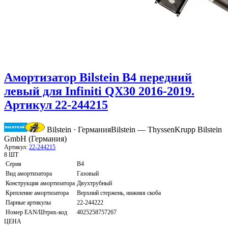
Амортизатор Bilstein B4 передний
левый для Infiniti QX30 2016-2019.
Артикул 22-244215
Bilstein · Германия
Bilstein — ThyssenKrupp Bilstein
GmbH (Германия)
Артикул:
22-244215
8 ШТ
Серия
B4
Вид амортизатора
Газовый
Конструкция амортизатора
Двухтрубный
Крепление амортизатора
Верхний стержень, нижняя скоба
Парные артикулы
22-244222
Номер EAN/Штрих-код
4025258757267
ЦЕНА