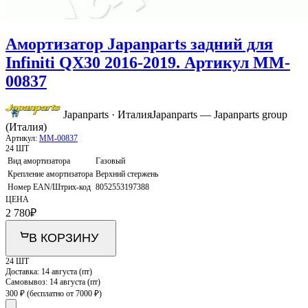
Амортизатор Japanparts задний для
Infiniti QX30 2016-2019. Артикул MM-
00837
Japanparts · Италия
Japanparts — Japanparts group
(Италия)
Артикул:
MM-00837
24 ШТ
Вид амортизатора
Газовый
Крепление амортизатора
Верхний стержень
Номер EAN/Штрих-код
8052553197388
ЦЕНА
2 780
₽
В КОРЗИНУ
24 ШТ
Доставка:
14 августа (пт)
Самовывоз:
14 августа (пт)
300 ₽
(бесплатно от 7000 ₽)