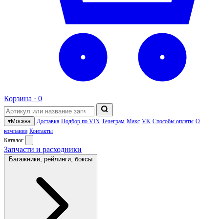
Корзина ·
0
▾
Москва
Доставка
Подбор по VIN
Телеграм
Макс
VK
Способы оплаты
О
компании
Контакты
Каталог
Запчасти и расходники
Багажники, рейлинги, боксы