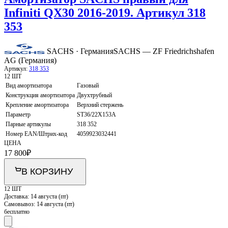
Infiniti QX30 2016-2019. Артикул 318
353
SACHS · Германия
SACHS — ZF Friedrichshafen
AG (Германия)
Артикул:
318 353
12 ШТ
Вид амортизатора
Газовый
Конструкция амортизатора
Двухтрубный
Крепление амортизатора
Верхний стержень
Параметр
ST36/22X153A
Парные артикулы
318 352
Номер EAN/Штрих-код
4059923032441
ЦЕНА
17 800
₽
В КОРЗИНУ
12 ШТ
Доставка:
14 августа (пт)
Самовывоз:
14 августа (пт)
бесплатно