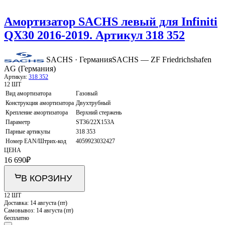
Амортизатор SACHS левый для Infiniti
QX30 2016-2019. Артикул 318 352
SACHS · Германия
SACHS — ZF Friedrichshafen
AG (Германия)
Артикул:
318 352
12 ШТ
Вид амортизатора
Газовый
Конструкция амортизатора
Двухтрубный
Крепление амортизатора
Верхний стержень
Параметр
ST36/22X153A
Парные артикулы
318 353
Номер EAN/Штрих-код
4059923032427
ЦЕНА
16 690
₽
В КОРЗИНУ
12 ШТ
Доставка:
14 августа (пт)
Самовывоз:
14 августа (пт)
бесплатно