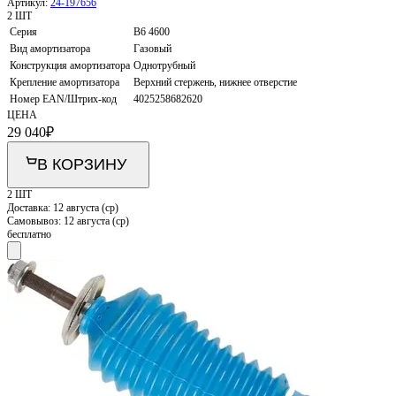
Артикул:
24-197656
2 ШТ
Серия
B6 4600
Вид амортизатора
Газовый
Конструкция амортизатора
Однотрубный
Крепление амортизатора
Верхний стержень, нижнее отверстие
Номер EAN/Штрих-код
4025258682620
ЦЕНА
29 040
₽
В КОРЗИНУ
2 ШТ
Доставка:
12 августа (ср)
Самовывоз:
12 августа (ср)
бесплатно