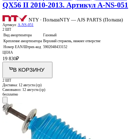
QX56 II 2010-2013. Артикул A-NS-051
NTY · Польша
NTY — AJS PARTS (Польша)
Артикул:
A-NS-051
2 ШТ
Вид амортизатора
Газовый
Крепление амортизатора
Верхний стержень, нижнее отверстие
Номер EAN/Штрих-код
5902048433152
ЦЕНА
19 830
₽
В КОРЗИНУ
2 ШТ
Доставка:
12 августа (ср)
Самовывоз:
12 августа (ср)
бесплатно