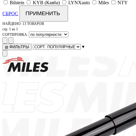
Bilstein
KYB (Каяба)
LYNXauto
Miles
NTY
ПРИМЕНИТЬ
СБРОС
НАЙДЕНО:
13 ТОВАРОВ
стр. 1 из 1
СОРТИРОВКА:
▾
ФИЛЬТРЫ
▤