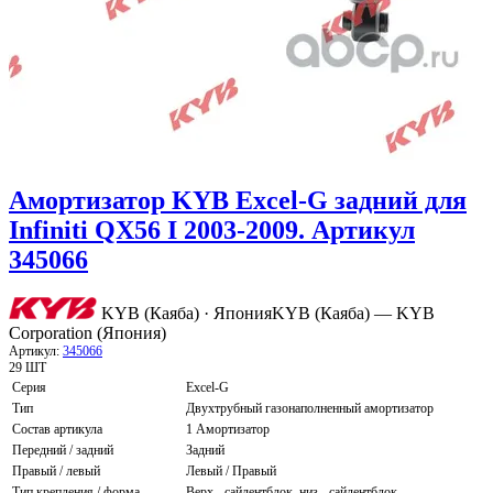
Амортизатор KYB Excel-G задний для
Infiniti QX56 I 2003-2009. Артикул
345066
KYB (Каяба) · Япония
KYB (Каяба) — KYB
Corporation (Япония)
Артикул:
345066
29 ШТ
Серия
Excel-G
Тип
Двухтрубный газонаполненный амортизатор
Состав артикула
1 Амортизатор
Передний / задний
Задний
Правый / левый
Левый / Правый
Тип крепления / форма
Верх - сайлентблок, низ - сайлентблок