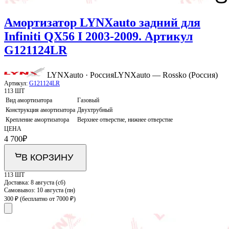
Амортизатор LYNXauto задний для
Infiniti QX56 I 2003-2009. Артикул
G121124LR
LYNXauto · Россия
LYNXauto — Rossko (Россия)
Артикул:
G121124LR
113 ШТ
Вид амортизатора
Газовый
Конструкция амортизатора
Двухтрубный
Крепление амортизатора
Верхнее отверстие, нижнее отверстие
ЦЕНА
4 700
₽
В КОРЗИНУ
113 ШТ
Доставка:
8 августа (сб)
Самовывоз:
10 августа (пн)
300 ₽
(бесплатно от 7000 ₽)