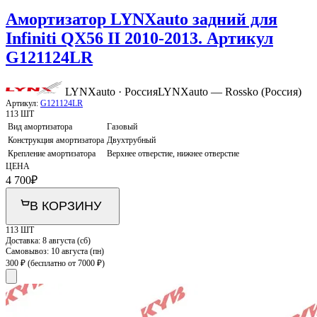
Амортизатор LYNXauto задний для
Infiniti QX56 II 2010-2013. Артикул
G121124LR
LYNXauto · Россия
LYNXauto — Rossko (Россия)
Артикул:
G121124LR
113 ШТ
Вид амортизатора
Газовый
Конструкция амортизатора
Двухтрубный
Крепление амортизатора
Верхнее отверстие, нижнее отверстие
ЦЕНА
4 700
₽
В КОРЗИНУ
113 ШТ
Доставка:
8 августа (сб)
Самовывоз:
10 августа (пн)
300 ₽
(бесплатно от 7000 ₽)