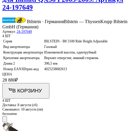
24-197649
Bilstein · Германия
Bilstein — ThyssenKrupp Bilstein
GmbH (Германия)
Артикул:
24-197649
4 ШТ
Серия
BILSTEIN - B8 5100 Ride Height Adjustable
Вид амортизатора
Газовый
Конструкция амортизатора
Изменяемой высоты, однотрубный
Крепление амортизатора
Верхнее отверстие, нижний стержень
Длина 2
396,5 мм
Номер EAN/Штрих-код
4025258682613
ЦЕНА
28 880
₽
В КОРЗИНУ
4 ШТ
Доставка:
8 августа (сб)
Самовывоз:
10 августа (пн)
бесплатно