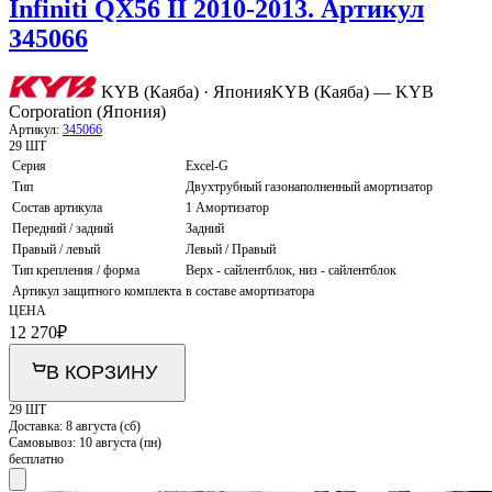
Infiniti QX56 II 2010-2013. Артикул
345066
KYB (Каяба) · Япония
KYB (Каяба) — KYB
Corporation (Япония)
Артикул:
345066
29 ШТ
Серия
Excel-G
Тип
Двухтрубный газонаполненный амортизатор
Состав артикула
1 Амортизатор
Передний / задний
Задний
Правый / левый
Левый / Правый
Тип крепления / форма
Верх - сайлентблок, низ - сайлентблок
Артикул защитного комплекта
в составе амортизатора
ЦЕНА
12 270
₽
В КОРЗИНУ
29 ШТ
Доставка:
8 августа (сб)
Самовывоз:
10 августа (пн)
бесплатно