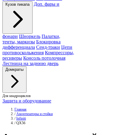
Доп. фары и
Кузов пикапа
фонари
Шноркель
Палатки,
тенты, маркизы
Блокировка
дифференциала
Сенд-траки
Цепи
противоскольжения
Компрессоры,
ресиверы
Консоль потолочная
Лестница на заднюю дверь
Домкраты
Для квадроциклов
Защита и оборудование
Главная
/
Амортизаторы и стойки
/
Infiniti
/
QX56