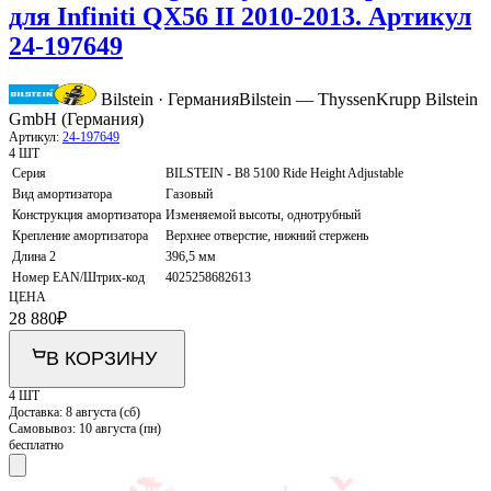
для Infiniti QX56 II 2010-2013. Артикул
24-197649
Bilstein · Германия
Bilstein — ThyssenKrupp Bilstein
GmbH (Германия)
Артикул:
24-197649
4 ШТ
Серия
BILSTEIN - B8 5100 Ride Height Adjustable
Вид амортизатора
Газовый
Конструкция амортизатора
Изменяемой высоты, однотрубный
Крепление амортизатора
Верхнее отверстие, нижний стержень
Длина 2
396,5 мм
Номер EAN/Штрих-код
4025258682613
ЦЕНА
28 880
₽
В КОРЗИНУ
4 ШТ
Доставка:
8 августа (сб)
Самовывоз:
10 августа (пн)
бесплатно