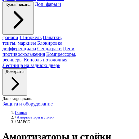
Доп. фары и
Кузов пикапа
фонари
Шноркель
Палатки,
тенты, маркизы
Блокировка
дифференциала
Сенд-траки
Цепи
противоскольжения
Компрессоры,
ресиверы
Консоль потолочная
Лестница на заднюю дверь
Домкраты
Для квадроциклов
Защита и оборудование
Главная
/
Амортизаторы и стойки
/
MAPCO
Амортизаторы
и стойки