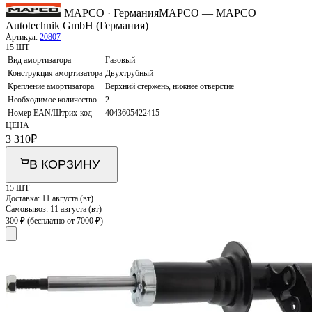
MAPCO · Германия
MAPCO — MAPCO
Autotechnik GmbH (Германия)
Артикул:
20807
15 ШТ
Вид амортизатора
Газовый
Конструкция амортизатора
Двухтрубный
Крепление амортизатора
Верхний стержень, нижнее отверстие
Необходимое количество
2
Номер EAN/Штрих-код
4043605422415
ЦЕНА
3 310
₽
В КОРЗИНУ
15 ШТ
Доставка:
11 августа (вт)
Самовывоз:
11 августа (вт)
300 ₽
(бесплатно от 7000 ₽)