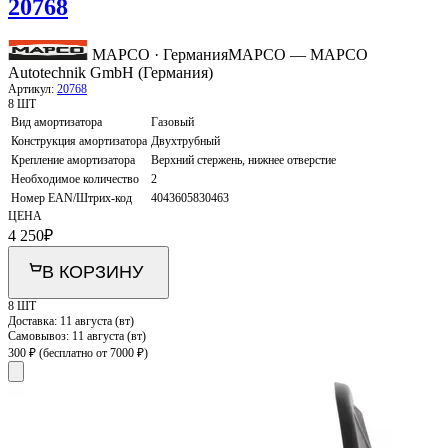
20768
MAPCO · Германия
MAPCO — MAPCO
Autotechnik GmbH (Германия)
Артикул:
20768
8 ШТ
Вид амортизатора
Газовый
Конструкция амортизатора
Двухтрубный
Крепление амортизатора
Верхний стержень, нижнее отверстие
Необходимое количество
2
Номер EAN/Штрих-код
4043605830463
ЦЕНА
4 250
₽
В КОРЗИНУ
8 ШТ
Доставка:
11 августа (вт)
Самовывоз:
11 августа (вт)
300 ₽
(бесплатно от 7000 ₽)