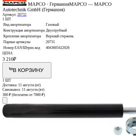
MAPCO · Германия
MAPCO — MAPCO
Autotechnik GmbH (Германия)
Артикул:
20732
1 ШТ
Вид амортизатора
Газовый
Конструкция амортизатора
Двухтрубный
Крепление амортизатора
Верхний стержень
Парные артикулы
20731
Номер EAN/Штрих-код
4043605422026
ЦЕНА
3 210
₽
В КОРЗИНУ
1 ШТ
Доставка:
11 августа (вт)
Самовывоз:
11 августа (вт)
300 ₽
(бесплатно от 7000 ₽)