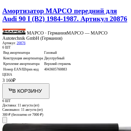
Амортизатор MAPCO передний для
Audi 90 I (B2) 1984-1987. Артикул 20876
MAPCO · Германия
MAPCO — MAPCO
Autotechnik GmbH (Германия)
Артикул:
20876
6 ШТ
Вид амортизатора
Газовый
Конструкция амортизатора
Двухтрубный
Крепление амортизатора
Верхний стержень
Номер EAN/Штрих-код
4043605760883
ЦЕНА
3 160
₽
В КОРЗИНУ
6 ШТ
Доставка:
11 августа (вт)
Самовывоз:
11 августа (вт)
300 ₽
(бесплатно от 7000 ₽)