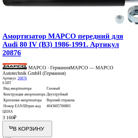
Амортизатор MAPCO передний для
Audi 80 IV (B3) 1986-1991. Артикул
20876
MAPCO · Германия
MAPCO — MAPCO
Autotechnik GmbH (Германия)
Артикул:
20876
6 ШТ
Вид амортизатора
Газовый
Конструкция амортизатора
Двухтрубный
Крепление амортизатора
Верхний стержень
Номер EAN/Штрих-код
4043605760883
ЦЕНА
3 160
₽
В КОРЗИНУ