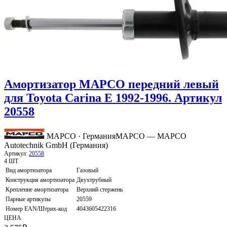
Амортизатор MAPCO передний левый
для Toyota Carina E 1992-1996. Артикул
20558
MAPCO · Германия
MAPCO — MAPCO
Autotechnik GmbH (Германия)
Артикул:
20558
4 ШТ
Вид амортизатора
Газовый
Конструкция амортизатора
Двухтрубный
Крепление амортизатора
Верхний стержень
Парные артикулы
20559
Номер EAN/Штрих-код
4043605422316
ЦЕНА