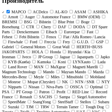
Производитель
MAPCO
ACDelco
AL-KO
ASAM
ASHIKA
✓
Arnott
Auger
Automotor France
BMW (OEM)
BREMSI
BSG
Bilstein
Blue Print
Boge
Borsehung
CTR
Chery
DAF
DODA
DT Spare
Parts
Denckermann
Eibach
Eurorepar
Fast
Febest
Febi Bilstein
Fenox
Fiat / Alfa Romeo / Lancia
Finwhale
Ford
Freccia
Frey
G.U.D.
GSP
Gabriel
General Motors
Great Wall
HERTH+BUSS
JAKOPARTS
HOLA
Honda
Hyundai / Kia
Ironman
Iveco
JP Group
Jaguar
Japanparts
Japko
KYB (Каяба)
Kamoka
Koni
LYNXauto
Lada
Land Rover
MAN
MaXgear
Magneti Marelli
Magnum Technology
Mando
Maysan Mando
Mazda
Mercedes-Benz
Meyle
Miles
Mitsubishi
Mobiland
Monroe
Mopar (Chrysler)
NK
NTN / SNR
NTY
Nipparts
Nissan
Niva-Parts
OSSCA
Optimal
PSA
PT Group
Patron
Profit
RED Line
Record
France
Renault
SACHS
Sampa
Siegel Automotive
SpeedMate
SsangYong
SteelStaff
Stellox
Subaru
Suzuki
TJM
TRW
Terrain Tamer
Tough Dog
Toyota
Trialli
Trucktec Automotive
UAZ
VAG