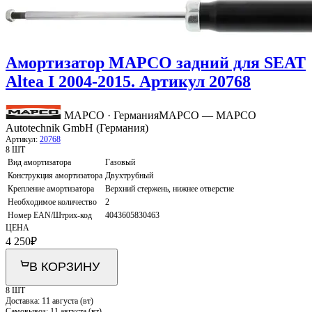
Амортизатор MAPCO задний для SEAT
Altea I 2004-2015. Артикул 20768
MAPCO · Германия
MAPCO — MAPCO
Autotechnik GmbH (Германия)
Артикул:
20768
8 ШТ
Вид амортизатора
Газовый
Конструкция амортизатора
Двухтрубный
Крепление амортизатора
Верхний стержень, нижнее отверстие
Необходимое количество
2
Номер EAN/Штрих-код
4043605830463
ЦЕНА
4 250
₽
В КОРЗИНУ
8 ШТ
Доставка:
11 августа (вт)
Самовывоз:
11 августа (вт)