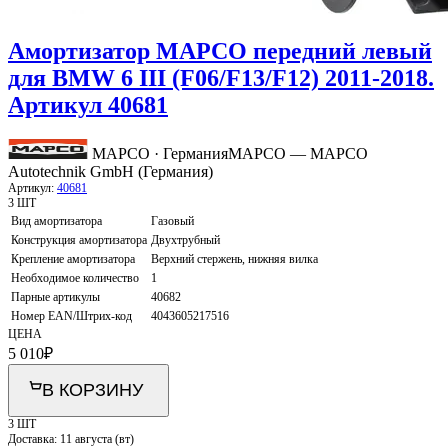
Амортизатор MAPCO передний левый
для BMW 6 III (F06/F13/F12) 2011-2018.
Артикул 40681
MAPCO · Германия
MAPCO — MAPCO
Autotechnik GmbH (Германия)
Артикул:
40681
3 ШТ
Вид амортизатора
Газовый
Конструкция амортизатора
Двухтрубный
Крепление амортизатора
Верхний стержень, нижняя вилка
Необходимое количество
1
Парные артикулы
40682
Номер EAN/Штрих-код
4043605217516
ЦЕНА
5 010
₽
В КОРЗИНУ
3 ШТ
Доставка:
11 августа (вт)