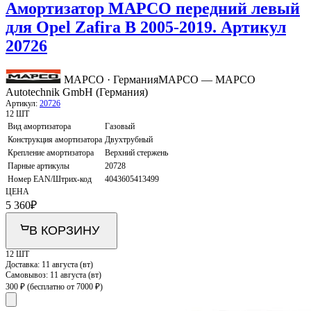
Амортизатор MAPCO передний левый
для Opel Zafira B 2005-2019. Артикул
20726
MAPCO · Германия
MAPCO — MAPCO
Autotechnik GmbH (Германия)
Артикул:
20726
12 ШТ
Вид амортизатора
Газовый
Конструкция амортизатора
Двухтрубный
Крепление амортизатора
Верхний стержень
Парные артикулы
20728
Номер EAN/Штрих-код
4043605413499
ЦЕНА
5 360
₽
В КОРЗИНУ
12 ШТ
Доставка:
11 августа (вт)
Самовывоз:
11 августа (вт)
300 ₽
(бесплатно от 7000 ₽)