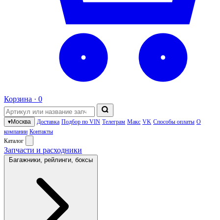
Корзина ·
0
▾
Москва
Доставка
Подбор по VIN
Телеграм
Макс
VK
Способы оплаты
О
компании
Контакты
Каталог
Запчасти и расходники
Багажники, рейлинги, боксы