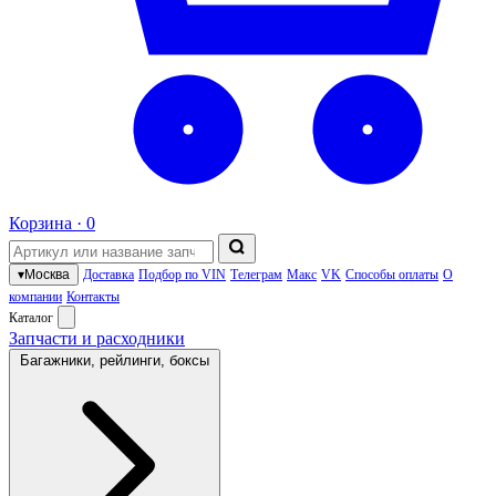
Корзина ·
0
▾
Москва
Доставка
Подбор по VIN
Телеграм
Макс
VK
Способы оплаты
О
компании
Контакты
Каталог
Запчасти и расходники
Багажники, рейлинги, боксы