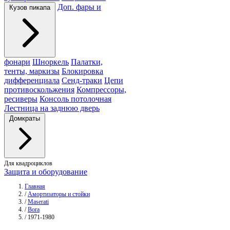
Доп. фары и
Кузов пикапа
фонари
Шноркель
Палатки,
тенты, маркизы
Блокировка
дифференциала
Сенд-траки
Цепи
противоскольжения
Компрессоры,
ресиверы
Консоль потолочная
Лестница на заднюю дверь
Домкраты
Для квадроциклов
Защита и оборудование
Главная
/
Амортизаторы и стойки
/
Maserati
/
Bora
/
1971-1980