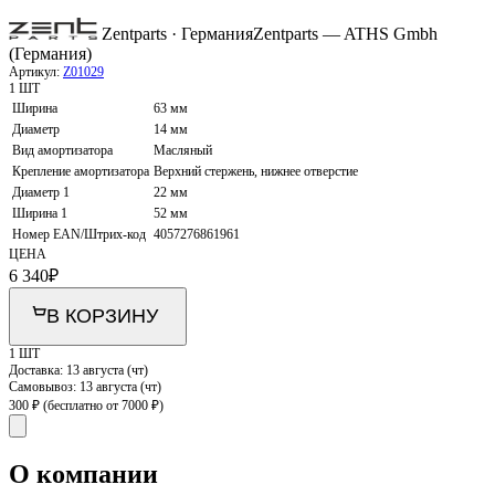
Zentparts · Германия
Zentparts — ATHS Gmbh
(Германия)
Артикул:
Z01029
1 ШТ
Ширина
63 мм
Диаметр
14 мм
Вид амортизатора
Масляный
Крепление амортизатора
Верхний стержень, нижнее отверстие
Диаметр 1
22 мм
Ширина 1
52 мм
Номер EAN/Штрих-код
4057276861961
ЦЕНА
6 340
₽
В КОРЗИНУ
1 ШТ
Доставка:
13 августа (чт)
Самовывоз:
13 августа (чт)
300 ₽
(бесплатно от 7000 ₽)
О компании