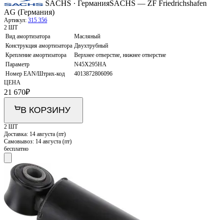
SACHS · Германия
SACHS — ZF Friedrichshafen
AG (Германия)
Артикул:
315 356
2 ШТ
Вид амортизатора
Масляный
Конструкция амортизатора
Двухтрубный
Крепление амортизатора
Верхнее отверстие, нижнее отверстие
Параметр
N45X295HA
Номер EAN/Штрих-код
4013872806096
ЦЕНА
21 670
₽
В КОРЗИНУ
2 ШТ
Доставка:
14 августа (пт)
Самовывоз:
14 августа (пт)
бесплатно