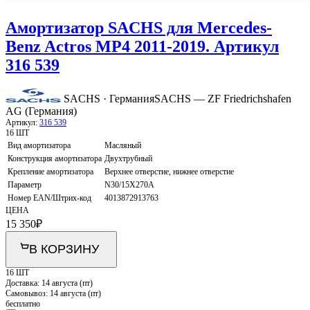
Амортизатор SACHS для Mercedes-
Benz Actros MP4 2011-2019. Артикул
316 539
SACHS · Германия
SACHS — ZF Friedrichshafen
AG (Германия)
Артикул:
316 539
16 ШТ
Вид амортизатора
Масляный
Конструкция амортизатора
Двухтрубный
Крепление амортизатора
Верхнее отверстие, нижнее отверстие
Параметр
N30/15X270A
Номер EAN/Штрих-код
4013872913763
ЦЕНА
15 350
₽
В КОРЗИНУ
16 ШТ
Доставка:
14 августа (пт)
Самовывоз:
14 августа (пт)
бесплатно