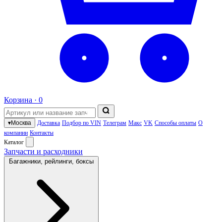
Корзина ·
0
▾
Москва
Доставка
Подбор по VIN
Телеграм
Макс
VK
Способы оплаты
О
компании
Контакты
Каталог
Запчасти и расходники
Багажники, рейлинги, боксы