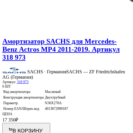
Амортизатор SACHS для Mercedes-
Benz Actros MP4 2011-2019. Артикул
318 973
SACHS · Германия
SACHS — ZF Friedrichshafen
AG (Германия)
Артикул:
318 973
6 ШТ
Вид амортизатора
Масляный
Конструкция амортизатора
Двухтрубный
Параметр
N36X270A
Номер EAN/Штрих-код
4013872999187
ЦЕНА
17 350
₽
В КОРЗИНУ