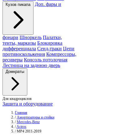
Доп. фары и
Кузов пикапа
фонари
Шноркель
Палатки,
тенты, маркизы
Блокировка
дифференциала
Сенд-траки
Цепи
противоскольжения
Компрессоры,
ресиверы
Консоль потолочная
Лестница на заднюю дверь
Домкраты
Для квадроциклов
Защита и оборудование
Главная
/
Амортизаторы и стойки
/
Mercedes-Benz
/
Actros
/
MP4 2011-2019