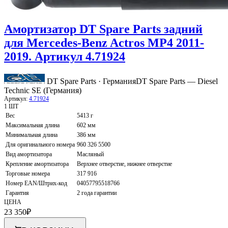
Амортизатор DT Spare Parts задний
для Mercedes-Benz Actros MP4 2011-
2019. Артикул 4.71924
DT Spare Parts · Германия
DT Spare Parts — Diesel
Technic SE (Германия)
Артикул:
4.71924
1 ШТ
Вес
5413 г
Максимальная длина
602 мм
Минимальная длина
386 мм
Для оригинального номера
960 326 5500
Вид амортизатора
Масляный
Крепление амортизатора
Верхнее отверстие, нижнее отверстие
Торговые номера
317 916
Номер EAN/Штрих-код
04057795518766
Гарантия
2 года гарантии
ЦЕНА
23 350
₽