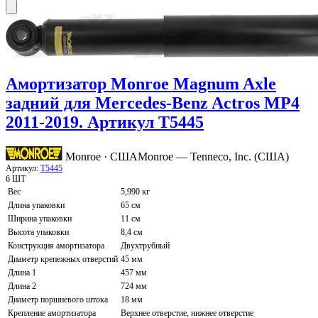
Амортизатор Monroe Magnum Axle
задний для Mercedes-Benz Actros MP4
2011-2019. Артикул T5445
Monroe · США
Monroe — Tenneco, Inc. (США)
Артикул:
T5445
6 ШТ
Вес
5,990 кг
Длина упаковки
65 см
Ширина упаковки
11 см
Высота упаковки
8,4 см
Конструкция амортизатора
Двухтрубный
Диаметр крепежных отверстий
45 мм
Длина 1
457 мм
Длина 2
724 мм
Диаметр поршневого штока
18 мм
Крепление амортизатора
Верхнее отверстие, нижнее отверстие