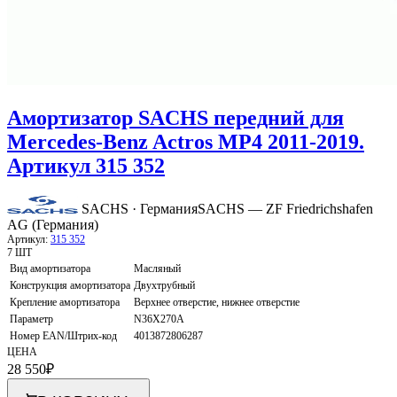
Амортизатор SACHS передний для
Mercedes-Benz Actros MP4 2011-2019.
Артикул 315 352
SACHS · Германия
SACHS — ZF Friedrichshafen
AG (Германия)
Артикул:
315 352
7 ШТ
Вид амортизатора
Масляный
Конструкция амортизатора
Двухтрубный
Крепление амортизатора
Верхнее отверстие, нижнее отверстие
Параметр
N36X270A
Номер EAN/Штрих-код
4013872806287
ЦЕНА
28 550
₽