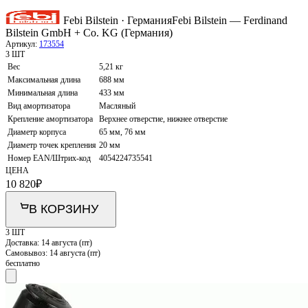
Febi Bilstein · Германия
Febi Bilstein — Ferdinand
Bilstein GmbH + Co. KG (Германия)
Артикул:
173554
3 ШТ
Вес
5,21 кг
Максимальная длина
688 мм
Минимальная длина
433 мм
Вид амортизатора
Масляный
Крепление амортизатора
Верхнее отверстие, нижнее отверстие
Диаметр корпуса
65 мм, 76 мм
Диаметр точек крепления
20 мм
Номер EAN/Штрих-код
4054224735541
ЦЕНА
10 820
₽
В КОРЗИНУ
3 ШТ
Доставка:
14 августа (пт)
Самовывоз:
14 августа (пт)
бесплатно