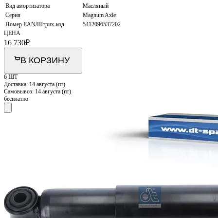
Вид амортизатора
Масляный
Серия
Magnum Axle
Номер EAN/Штрих-код
5412096537202
ЦЕНА
16 730
₽
В КОРЗИНУ
6 ШТ
Доставка:
14 августа (пт)
Самовывоз:
14 августа (пт)
бесплатно