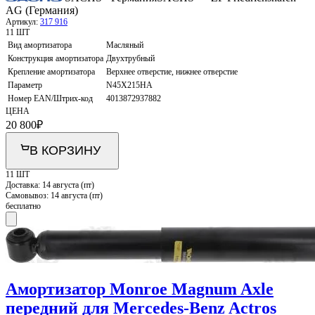
AG (Германия)
Артикул:
317 916
11 ШТ
Вид амортизатора
Масляный
Конструкция амортизатора
Двухтрубный
Крепление амортизатора
Верхнее отверстие, нижнее отверстие
Параметр
N45X215HA
Номер EAN/Штрих-код
4013872937882
ЦЕНА
20 800
₽
В КОРЗИНУ
11 ШТ
Доставка:
14 августа (пт)
Самовывоз:
14 августа (пт)
бесплатно
Амортизатор Monroe Magnum Axle
передний для Mercedes-Benz Actros