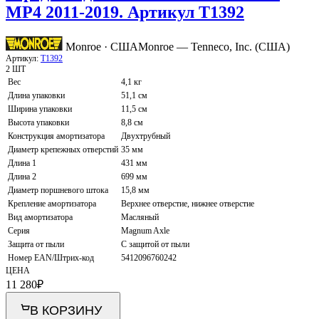
MP4 2011-2019. Артикул T1392
Monroe · США
Monroe — Tenneco, Inc. (США)
Артикул:
T1392
2 ШТ
Вес
4,1 кг
Длина упаковки
51,1 см
Ширина упаковки
11,5 см
Высота упаковки
8,8 см
Конструкция амортизатора
Двухтрубный
Диаметр крепежных отверстий
35 мм
Длина 1
431 мм
Длина 2
699 мм
Диаметр поршневого штока
15,8 мм
Крепление амортизатора
Верхнее отверстие, нижнее отверстие
Вид амортизатора
Масляный
Серия
Magnum Axle
Защита от пыли
С защитой от пыли
Номер EAN/Штрих-код
5412096760242
ЦЕНА
11 280
₽
В КОРЗИНУ