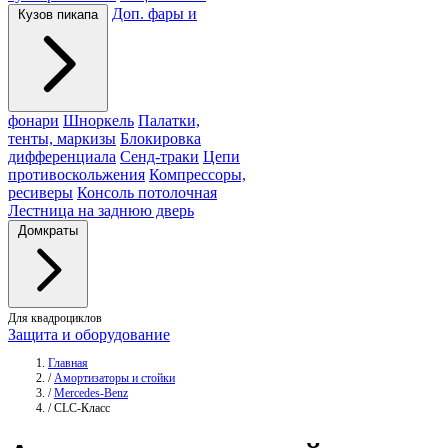
Доп. фары и
Кузов пикапа
фонари
Шноркель
Палатки,
тенты, маркизы
Блокировка
дифференциала
Сенд-траки
Цепи
противоскольжения
Компрессоры,
ресиверы
Консоль потолочная
Лестница на заднюю дверь
Домкраты
Для квадроциклов
Защита и оборудование
Главная
/
Амортизаторы и стойки
/
Mercedes-Benz
/
CLC-Класс