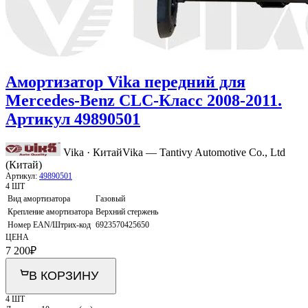
Амортизатор Vika передний для
Mercedes-Benz CLC-Класс 2008-2011.
Артикул 49890501
Vika · Китай
Vika — Tantivy Automotive Co., Ltd
(Китай)
Артикул:
49890501
4 ШТ
Вид амортизатора
Газовый
Крепление амортизатора
Верхний стержень
Номер EAN/Штрих-код
6923570425650
ЦЕНА
7 200
₽
В КОРЗИНУ
4 ШТ