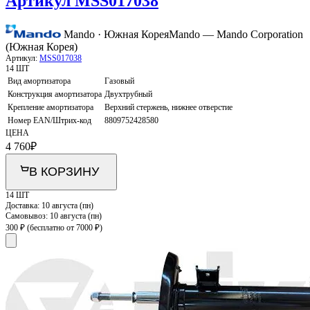
Артикул MSS017038
Mando · Южная Корея
Mando — Mando Corporation
(Южная Корея)
Артикул:
MSS017038
14 ШТ
Вид амортизатора
Газовый
Конструкция амортизатора
Двухтрубный
Крепление амортизатора
Верхний стержень, нижнее отверстие
Номер EAN/Штрих-код
8809752428580
ЦЕНА
4 760
₽
В КОРЗИНУ
14 ШТ
Доставка:
10 августа (пн)
Самовывоз:
10 августа (пн)
300 ₽
(бесплатно от 7000 ₽)