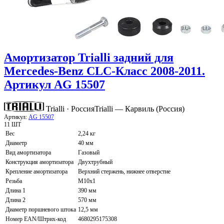
Амортизатор Trialli задний для
Mercedes-Benz CLC-Класс 2008-2011.
Артикул AG 15507
Trialli · Россия
Trialli — Карвиль (Россия)
Артикул:
AG 15507
11 ШТ
Вес
2,24 кг
Диаметр
40 мм
Вид амортизатора
Газовый
Конструкция амортизатора
Двухтрубный
Крепление амортизатора
Верхний стержень, нижнее отверстие
Резьба
M10x1
Длина 1
390 мм
Длина 2
570 мм
Диаметр поршневого штока
12,5 мм
Номер EAN/Штрих-код
4680295175308