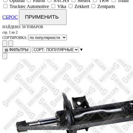
Optimal
Patron
SACHS
Stellox
TRW
Trialli
Trucktec Automotive
Vika
Zekkert
Zentparts
ПРИМЕНИТЬ
СБРОС
НАЙДЕНО:
59 ТОВАРОВ
стр. 1 из 2
СОРТИРОВКА:
▾
ФИЛЬТРЫ
▤