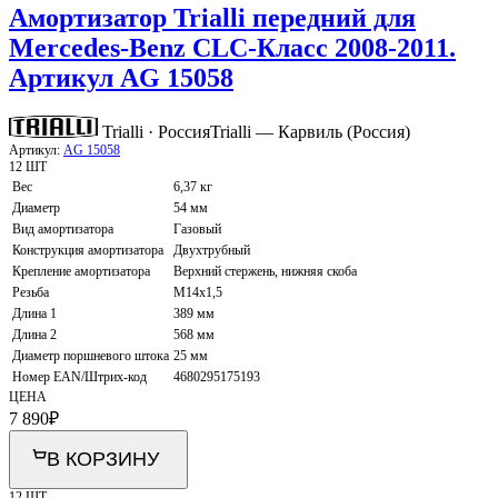
Амортизатор Trialli передний для
Mercedes-Benz CLC-Класс 2008-2011.
Артикул AG 15058
Trialli · Россия
Trialli — Карвиль (Россия)
Артикул:
AG 15058
12 ШТ
Вес
6,37 кг
Диаметр
54 мм
Вид амортизатора
Газовый
Конструкция амортизатора
Двухтрубный
Крепление амортизатора
Верхний стержень, нижняя скоба
Резьба
M14x1,5
Длина 1
389 мм
Длина 2
568 мм
Диаметр поршневого штока
25 мм
Номер EAN/Штрих-код
4680295175193
ЦЕНА
7 890
₽
В КОРЗИНУ
12 ШТ