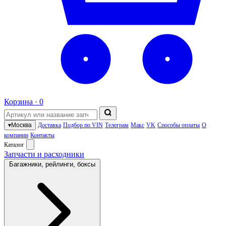
Корзина ·
0
▾
Москва
Доставка
Подбор по VIN
Телеграм
Макс
VK
Способы оплаты
О
компании
Контакты
Каталог
Запчасти и расходники
Багажники, рейлинги, боксы