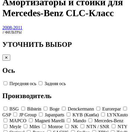
Амортизаторы
и стойки для
Mercedes-Benz CLC-Класс
2008-2011
// ФИЛЬТРЫ
УТОЧНИТЬ ВЫБОР
✕
Ось
Передняя ось
Задняя ось
Производитель
BSG
Bilstein
Boge
Denckermann
Eurorepar
GSP
JP Group
Japanparts
KYB (Каяба)
LYNXauto
MAPCO
Magneti Marelli
Mando
Mercedes-Benz
Meyle
Miles
Monroe
NK
NTN / SNR
NTY