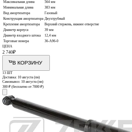
Максимальная длина
564 мм
Минимальная длина
383 мм
Вид амортизатора
Газовый
Конструкция амортизатора
Двухтрубный
Крепление амортизатора
Верхний стержень, нижнее отверстие
Диаметр корпуса
39 мм
Диаметр входного штока
12,4 мм
Торговые номера
36-A96-0
ЦЕНА
2 740
₽
В КОРЗИНУ
13 ШТ
Доставка:
10 августа (пн)
Самовывоз:
10 августа (пн)
300 ₽
(бесплатно от 7000 ₽)