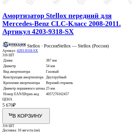
Амортизатор Stellox передний для
Mercedes-Benz CLC-Класс 2008-2011.
Артикул 4203-9318-SX
Stellox · Россия
Stellox — Stellox (Россия)
Артикул:
4203-9318-SX
316 ШТ
Длина
387 мм
Диаметр
54 мм
Вид амортизатора
Газовый
Конструкция амортизатора
Двухтрубный
Крепление амортизатора
Верхний стержень
Диаметр поршневого штока
25 мм
Номер EAN/Штрих-код
4057276162457
ЦЕНА
5 670
₽
В КОРЗИНУ
316 ШТ
Доставка:
10 августа (пн)