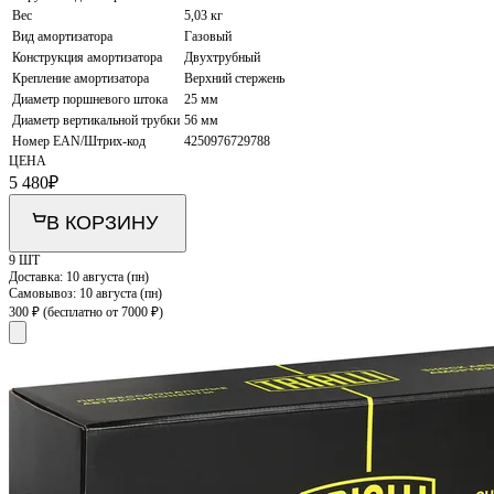
Вес
5,03 кг
Вид амортизатора
Газовый
Конструкция амортизатора
Двухтрубный
Крепление амортизатора
Верхний стержень
Диаметр поршневого штока
25 мм
Диаметр вертикальной трубки
56 мм
Номер EAN/Штрих-код
4250976729788
ЦЕНА
5 480
₽
В КОРЗИНУ
9 ШТ
Доставка:
10 августа (пн)
Самовывоз:
10 августа (пн)
300 ₽
(бесплатно от 7000 ₽)