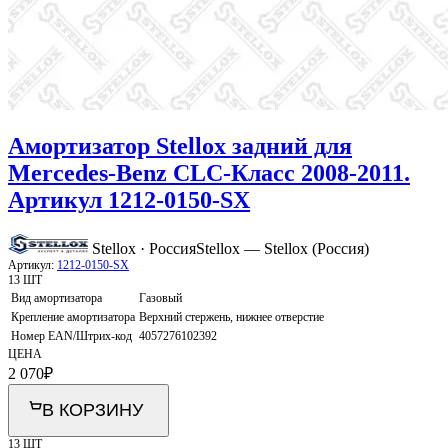
Амортизатор Stellox задний для
Mercedes-Benz CLC-Класс 2008-2011.
Артикул 1212-0150-SX
Stellox · Россия
Stellox — Stellox (Россия)
Артикул:
1212-0150-SX
13 ШТ
Вид амортизатора
Газовый
Крепление амортизатора
Верхний стержень, нижнее отверстие
Номер EAN/Штрих-код
4057276102392
ЦЕНА
2 070
₽
В КОРЗИНУ
13 ШТ