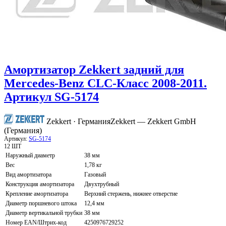
Амортизатор Zekkert задний для
Mercedes-Benz CLC-Класс 2008-2011.
Артикул SG-5174
Zekkert · Германия
Zekkert — Zekkert GmbH
(Германия)
Артикул:
SG-5174
12 ШТ
Наружный диаметр
38 мм
Вес
1,78 кг
Вид амортизатора
Газовый
Конструкция амортизатора
Двухтрубный
Крепление амортизатора
Верхний стержень, нижнее отверстие
Диаметр поршневого штока
12,4 мм
Диаметр вертикальной трубки
38 мм
Номер EAN/Штрих-код
4250976729252