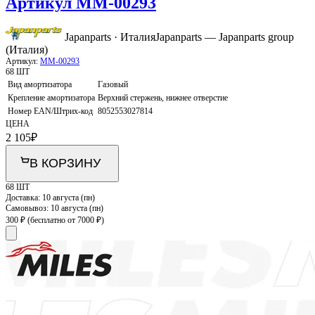
Артикул MM-00293
Japanparts · Италия
Japanparts — Japanparts group
(Италия)
Артикул:
MM-00293
68 ШТ
Вид амортизатора
Газовый
Крепление амортизатора
Верхний стержень, нижнее отверстие
Номер EAN/Штрих-код
8052553027814
ЦЕНА
2 105
₽
В КОРЗИНУ
68 ШТ
Доставка:
10 августа (пн)
Самовывоз:
10 августа (пн)
300 ₽
(бесплатно от 7000 ₽)