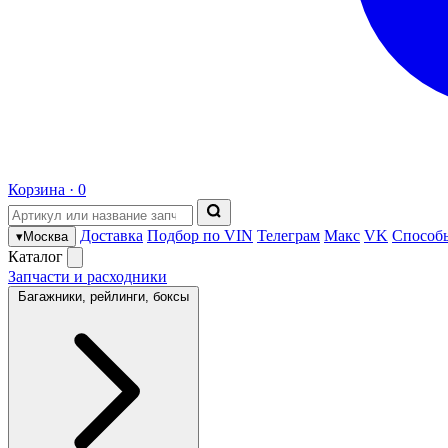
Корзина ·
0
Доставка
Подбор по VIN
Телеграм
Макс
VK
Способ
▾
Москва
Каталог
Запчасти и расходники
Багажники, рейлинги, боксы