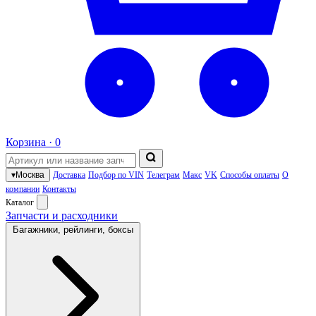
Корзина ·
0
▾
Москва
Доставка
Подбор по VIN
Телеграм
Макс
VK
Способы оплаты
О
компании
Контакты
Каталог
Запчасти и расходники
Багажники, рейлинги, боксы