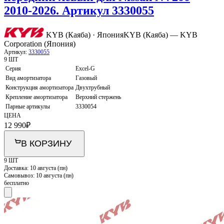
2010-2026. Артикул 3330055
KYB (Каяба) · Япония
KYB (Каяба) — KYB
Corporation (Япония)
Артикул:
3330055
9 ШТ
Серия
Excel-G
Вид амортизатора
Газовый
Конструкция амортизатора
Двухтрубный
Крепление амортизатора
Верхний стержень
Парные артикулы
3330054
ЦЕНА
12 990
₽
В КОРЗИНУ
9 ШТ
Доставка:
10 августа (пн)
Самовывоз:
10 августа (пн)
бесплатно