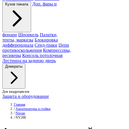
Доп. фары и
Кузов пикапа
фонари
Шноркель
Палатки,
тенты, маркизы
Блокировка
дифференциала
Сенд-траки
Цепи
противоскольжения
Компрессоры,
ресиверы
Консоль потолочная
Лестница на заднюю дверь
Домкраты
Для квадроциклов
Защита и оборудование
Главная
/
Амортизаторы и стойки
/
Nissan
/
NV200