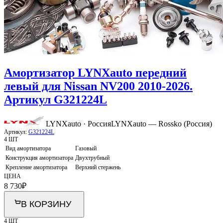
Амортизатор LYNXauto передний
левый для Nissan NV200 2010-2026.
Артикул G321224L
LYNXauto · Россия
LYNXauto — Rossko (Россия)
Артикул:
G321224L
4 ШТ
Вид амортизатора
Газовый
Конструкция амортизатора
Двухтрубный
Крепление амортизатора
Верхний стержень
ЦЕНА
8 730
₽
В КОРЗИНУ
4 ШТ