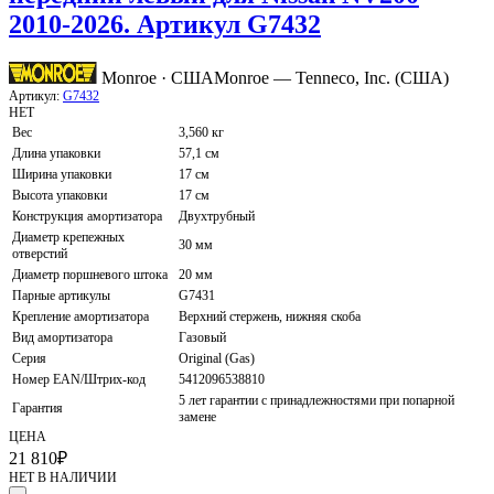
2010-2026. Артикул G7432
Monroe · США
Monroe — Tenneco, Inc. (США)
Артикул:
G7432
НЕТ
Вес
3,560 кг
Длина упаковки
57,1 см
Ширина упаковки
17 см
Высота упаковки
17 см
Конструкция амортизатора
Двухтрубный
Диаметр крепежных
30 мм
отверстий
Диаметр поршневого штока
20 мм
Парные артикулы
G7431
Крепление амортизатора
Верхний стержень, нижняя скоба
Вид амортизатора
Газовый
Серия
Original (Gas)
Номер EAN/Штрих-код
5412096538810
5 лет гарантии с принадлежностями при попарной
Гарантия
замене
ЦЕНА
21 810
₽
НЕТ В НАЛИЧИИ