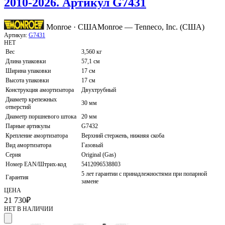
2010-2026. Артикул G7431
Monroe · США
Monroe — Tenneco, Inc. (США)
Артикул:
G7431
НЕТ
Вес
3,560 кг
Длина упаковки
57,1 см
Ширина упаковки
17 см
Высота упаковки
17 см
Конструкция амортизатора
Двухтрубный
Диаметр крепежных
30 мм
отверстий
Диаметр поршневого штока
20 мм
Парные артикулы
G7432
Крепление амортизатора
Верхний стержень, нижняя скоба
Вид амортизатора
Газовый
Серия
Original (Gas)
Номер EAN/Штрих-код
5412096538803
5 лет гарантии с принадлежностями при попарной
Гарантия
замене
ЦЕНА
21 730
₽
НЕТ В НАЛИЧИИ