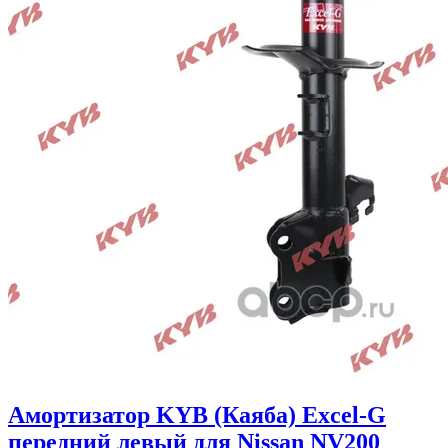
Амортизатор KYB (Каяба) Excel-G
передний левый для Nissan NV200