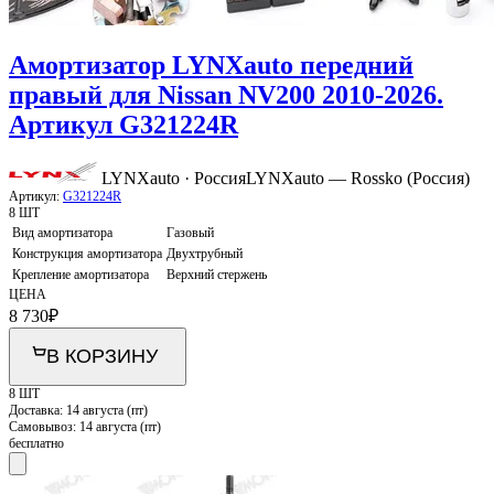
Амортизатор LYNXauto передний
правый для Nissan NV200 2010-2026.
Артикул G321224R
LYNXauto · Россия
LYNXauto — Rossko (Россия)
Артикул:
G321224R
8 ШТ
Вид амортизатора
Газовый
Конструкция амортизатора
Двухтрубный
Крепление амортизатора
Верхний стержень
ЦЕНА
8 730
₽
В КОРЗИНУ
8 ШТ
Доставка:
14 августа (пт)
Самовывоз:
14 августа (пт)
бесплатно