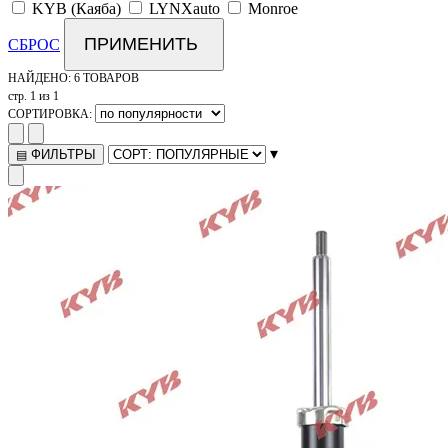
KYB (Каяба)
LYNXauto
Monroe
ПРИМЕНИТЬ
СБРОС
НАЙДЕНО:
6 ТОВАРОВ
стр. 1 из 1
СОРТИРОВКА:
▾
ФИЛЬТРЫ
▤