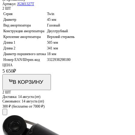
Артикул:
JGM1327T
2 ШТ
Серия
Twin
Диаметр
45 мм
Вид амортизатора
Газовый
Конструкция амортизатора
Двухтрубный
Крепление амортизатора
Верхний стержень
Длина 1
505 мм
Длина 2
341 мм
Диаметр поршневого штока
18 мм
Номер EAN/Штрих-код
3322938298180
ЦЕНА
5 650
₽
В КОРЗИНУ
2 ШТ
Доставка:
14 августа (пт)
Самовывоз:
14 августа (пт)
300 ₽
(бесплатно от 7000 ₽)