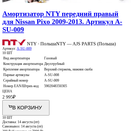
Амортизатор NTY передний правый
для Nissan Pixo 2009-2013. Артикул A-
SU-009
NTY · Польша
NTY — AJS PARTS (Польша)
Артикул:
A-SU-009
10 ШТ
Вид амортизатора
Газовый
Конструкция амортизатора
Двухтрубный
Крепление амортизатора
Верхний стержень, нижняя скоба
Парные артикулы
A-SU-008
Серийный номер
A-SU-009
Номер EAN/Штрих-код
5902048350305
ЦЕНА
2 995
₽
В КОРЗИНУ
10 ШТ
Доставка:
14 августа (пт)
Самовывоз:
14 августа (пт)