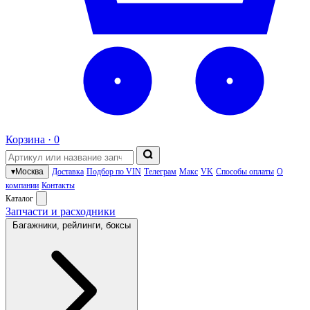
Корзина ·
0
▾
Москва
Доставка
Подбор по VIN
Телеграм
Макс
VK
Способы оплаты
О
компании
Контакты
Каталог
Запчасти и расходники
Багажники, рейлинги, боксы