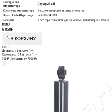
Конструкция
Двухтрубный
амортизатора
Крепление амортизатора
Верхнее отверстие, нижнее отверстие
Номер EAN/Штрих-код
5412096543289
Гарантия
5 лет гарантии с принадлежностями при попарной замене
ЦЕНА
6 050
₽
В КОРЗИНУ
8 ШТ
Доставка:
14 августа (пт)
Самовывоз:
14 августа (пт)
300 ₽
(бесплатно от 7000 ₽)