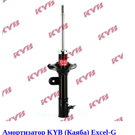
Амортизатор KYB (Каяба) Excel-G