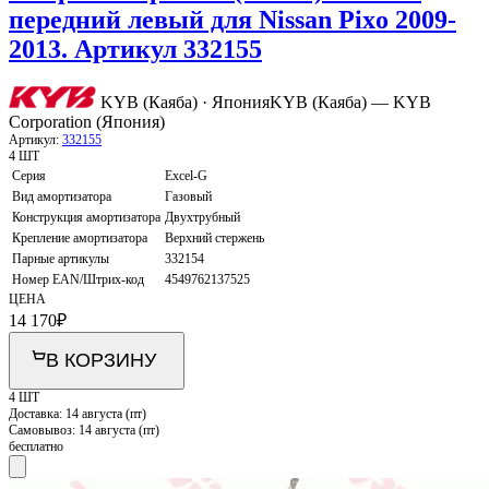
передний левый для Nissan Pixo 2009-
2013. Артикул 332155
KYB (Каяба) · Япония
KYB (Каяба) — KYB
Corporation (Япония)
Артикул:
332155
4 ШТ
Серия
Excel-G
Вид амортизатора
Газовый
Конструкция амортизатора
Двухтрубный
Крепление амортизатора
Верхний стержень
Парные артикулы
332154
Номер EAN/Штрих-код
4549762137525
ЦЕНА
14 170
₽
В КОРЗИНУ
4 ШТ
Доставка:
14 августа (пт)
Самовывоз:
14 августа (пт)
бесплатно