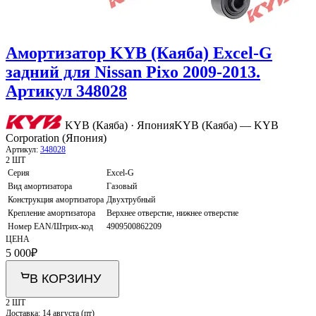
Амортизатор KYB (Каяба) Excel-G
задний для Nissan Pixo 2009-2013.
Артикул 348028
KYB (Каяба) · Япония
KYB (Каяба) — KYB
Corporation (Япония)
Артикул:
348028
2 ШТ
Серия
Excel-G
Вид амортизатора
Газовый
Конструкция амортизатора
Двухтрубный
Крепление амортизатора
Верхнее отверстие, нижнее отверстие
Номер EAN/Штрих-код
4909500862209
ЦЕНА
5 000
₽
В КОРЗИНУ
2 ШТ
Доставка:
14 августа (пт)