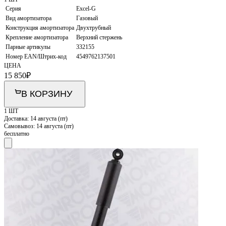
Серия
Excel-G
Вид амортизатора
Газовый
Конструкция амортизатора
Двухтрубный
Крепление амортизатора
Верхний стержень
Парные артикулы
332155
Номер EAN/Штрих-код
4549762137501
ЦЕНА
15 850
₽
В КОРЗИНУ
1 ШТ
Доставка:
14 августа (пт)
Самовывоз:
14 августа (пт)
бесплатно