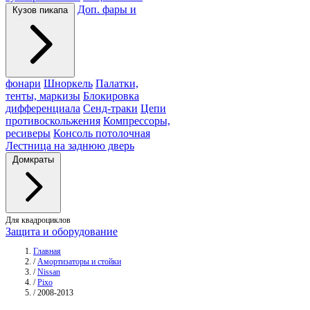
Доп. фары и
Кузов пикапа
фонари
Шноркель
Палатки,
тенты, маркизы
Блокировка
дифференциала
Сенд-траки
Цепи
противоскольжения
Компрессоры,
ресиверы
Консоль потолочная
Лестница на заднюю дверь
Домкраты
Для квадроциклов
Защита и оборудование
Главная
/
Амортизаторы и стойки
/
Nissan
/
Pixo
/
2008-2013