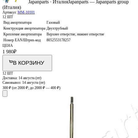
Japanparts · Италия
Japanparts — Japanparts group
(Италия)
Артикул:
MM-10101
12 ШТ
Вид амортизатора
Газовый
Конструкция амортизатора
Двухтрубный
Крепление амортизатора
Верхнее отверстие, нижнее отверстие
Номер EAN/Штрих-код
8052553178257
ЦЕНА
1 980
₽
В КОРЗИНУ
12 ШТ
Доставка:
14 августа (пт)
Самовывоз:
14 августа (пт)
300 ₽
(от 2000 ₽; до 2000 ₽ — 400 ₽)