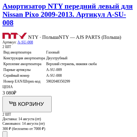
Амортизатор NTY передний левый для
Nissan Pixo 2009-2013. Артикул A-SU-
008
NTY · Польша
NTY — AJS PARTS (Польша)
Артикул:
A-SU-008
2 ШТ
Вид амортизатора
Газовый
Конструкция амортизатора
Двухтрубный
Крепление амортизатора
Верхний стержень, нижняя скоба
Парные артикулы
A-SU-009
Серийный номер
A-SU-008
Номер EAN/Штрих-код
5902048350299
ЦЕНА
3 080
₽
В КОРЗИНУ
2 ШТ
Доставка:
14 августа (пт)
Самовывоз:
14 августа (пт)
300 ₽
(бесплатно от 7000 ₽)