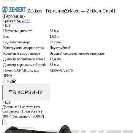
Zekkert · Германия
Zekkert — Zekkert GmbH
(Германия)
Артикул:
SG-2531
7 ШТ
Наружный диаметр
38 мм
Вес
1,63 кг
Вид амортизатора
Газовый
Конструкция амортизатора
Двухтрубный
Крепление амортизатора
Верхний стержень, нижнее отверстие
Диаметр поршневого штока
12,4 мм
Диаметр вертикальной трубки
38 мм
Номер EAN/Штрих-код
4250976729375
ЦЕНА
2 160
₽
В КОРЗИНУ
7 ШТ
Доставка:
11 августа (вт)
Самовывоз:
11 августа (вт)
300 ₽
(бесплатно от 7000 ₽)