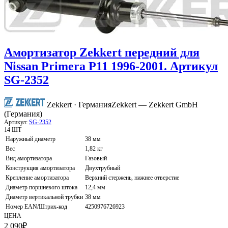
Амортизатор Zekkert передний для
Nissan Primera P11 1996-2001. Артикул
SG-2352
Zekkert · Германия
Zekkert — Zekkert GmbH
(Германия)
Артикул:
SG-2352
14 ШТ
Наружный диаметр
38 мм
Вес
1,82 кг
Вид амортизатора
Газовый
Конструкция амортизатора
Двухтрубный
Крепление амортизатора
Верхний стержень, нижнее отверстие
Диаметр поршневого штока
12,4 мм
Диаметр вертикальной трубки
38 мм
Номер EAN/Штрих-код
4250976726923
ЦЕНА
2 090
₽