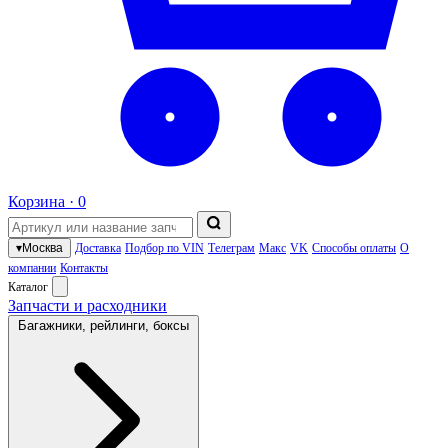
Корзина ·
0
▾
Москва
Доставка
Подбор по VIN
Телеграм
Макс
VK
Способы оплаты
О
компании
Контакты
Каталог
Запчасти и расходники
Багажники, рейлинги, боксы