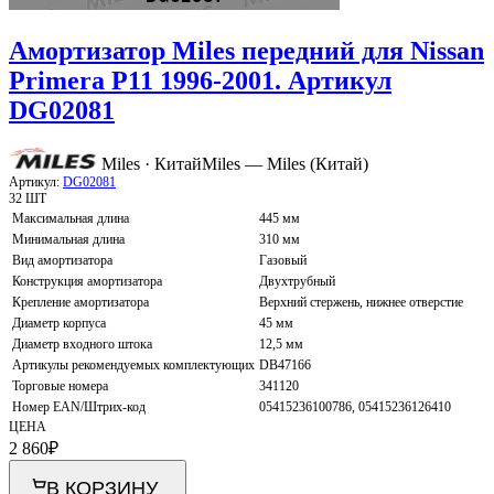
Амортизатор Miles передний для Nissan
Primera P11 1996-2001. Артикул
DG02081
Miles · Китай
Miles — Miles (Китай)
Артикул:
DG02081
32 ШТ
Максимальная длина
445 мм
Минимальная длина
310 мм
Вид амортизатора
Газовый
Конструкция амортизатора
Двухтрубный
Крепление амортизатора
Верхний стержень, нижнее отверстие
Диаметр корпуса
45 мм
Диаметр входного штока
12,5 мм
Артикулы рекомендуемых комплектующих
DB47166
Торговые номера
341120
Номер EAN/Штрих-код
05415236100786, 05415236126410
ЦЕНА
2 860
₽
В КОРЗИНУ