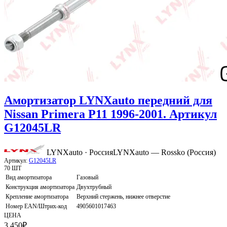
Амортизатор LYNXauto передний для
Nissan Primera P11 1996-2001. Артикул
G12045LR
LYNXauto · Россия
LYNXauto — Rossko (Россия)
Артикул:
G12045LR
70 ШТ
Вид амортизатора
Газовый
Конструкция амортизатора
Двухтрубный
Крепление амортизатора
Верхний стержень, нижнее отверстие
Номер EAN/Штрих-код
4905601017463
ЦЕНА
3 450
₽