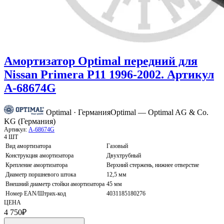
Амортизатор Optimal передний для
Nissan Primera P11 1996-2002. Артикул
A-68674G
Optimal · Германия
Optimal — Optimal AG & Co.
KG (Германия)
Артикул:
A-68674G
4 ШТ
Вид амортизатора
Газовый
Конструкция амортизатора
Двухтрубный
Крепление амортизатора
Верхний стержень, нижнее отверстие
Диаметр поршневого штока
12,5 мм
Внешний диаметр стойки амортизатора
45 мм
Номер EAN/Штрих-код
4031185180276
ЦЕНА
4 750
₽