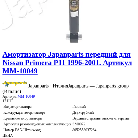
Амортизатор Japanparts передний для
Nissan Primera P11 1996-2001. Артикул
MM-10049
Japanparts · Италия
Japanparts — Japanparts group
(Италия)
Артикул:
MM-10049
17 ШТ
Вид амортизатора
Газовый
Конструкция амортизатора
Двухтрубный
Крепление амортизатора
Верхний стержень, нижнее отверстие
Артикулы рекомендуемых комплектующих
SM0072
Номер EAN/Штрих-код
8052553037264
ЦЕНА