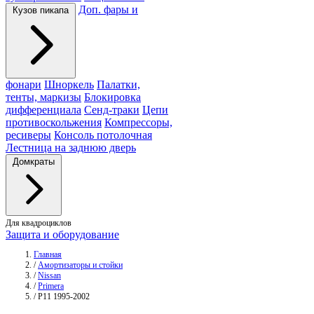
Доп. фары и
Кузов пикапа
фонари
Шноркель
Палатки,
тенты, маркизы
Блокировка
дифференциала
Сенд-траки
Цепи
противоскольжения
Компрессоры,
ресиверы
Консоль потолочная
Лестница на заднюю дверь
Домкраты
Для квадроциклов
Защита и оборудование
Главная
/
Амортизаторы и стойки
/
Nissan
/
Primera
/
P11 1995-2002