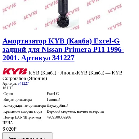
Амортизатор KYB (Каяба) Excel-G
задний для Nissan Primera P11 1996-
2001. Артикул 341227
KYB (Каяба) · Япония
KYB (Каяба) — KYB
Corporation (Япония)
Артикул:
341227
16 ШТ
Серия
Excel-G
Вид амортизатора
Газовый
Конструкция амортизатора
Двухтрубный
Крепление амортизатора
Верхний стержень, нижнее отверстие
Номер EAN/Штрих-код
4909500339206
ЦЕНА
6 020
₽