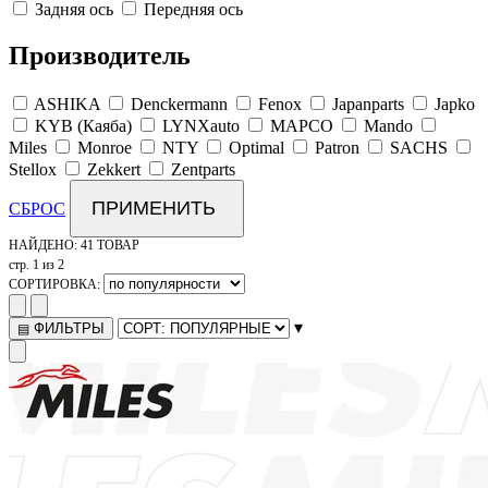
Задняя ось
Передняя ось
Производитель
ASHIKA
Denckermann
Fenox
Japanparts
Japko
KYB (Каяба)
LYNXauto
MAPCO
Mando
Miles
Monroe
NTY
Optimal
Patron
SACHS
Stellox
Zekkert
Zentparts
ПРИМЕНИТЬ
СБРОС
НАЙДЕНО:
41 ТОВАР
стр. 1 из 2
СОРТИРОВКА:
▾
ФИЛЬТРЫ
▤