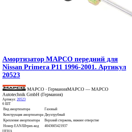
Амортизатор MAPCO передний для
Nissan Primera P11 1996-2001. Артикул
20523
MAPCO · Германия
MAPCO — MAPCO
Autotechnik GmbH (Германия)
Артикул:
20523
6 ШТ
Вид амортизатора
Газовый
Конструкция амортизатора
Двухтрубный
Крепление амортизатора
Верхний стержень, нижнее отверстие
Номер EAN/Штрих-код
4043605421937
ЦЕНА