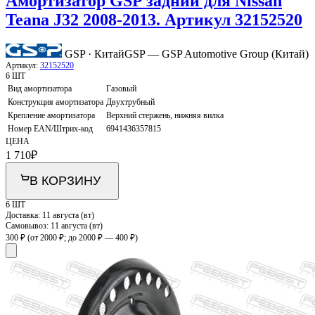
Амортизатор GSP задний для Nissan
Teana J32 2008-2013. Артикул 32152520
GSP · Китай
GSP — GSP Automotive Group (Китай)
Артикул:
32152520
6 ШТ
Вид амортизатора
Газовый
Конструкция амортизатора
Двухтрубный
Крепление амортизатора
Верхний стержень, нижняя вилка
Номер EAN/Штрих-код
6941436357815
ЦЕНА
1 710
₽
В КОРЗИНУ
6 ШТ
Доставка:
11 августа (вт)
Самовывоз:
11 августа (вт)
300 ₽
(от 2000 ₽; до 2000 ₽ — 400 ₽)