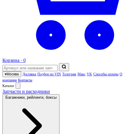
Корзина ·
0
▾
Москва
Доставка
Подбор по VIN
Телеграм
Макс
VK
Способы оплаты
О
компании
Контакты
Каталог
Запчасти и расходники
Багажники, рейлинги, боксы