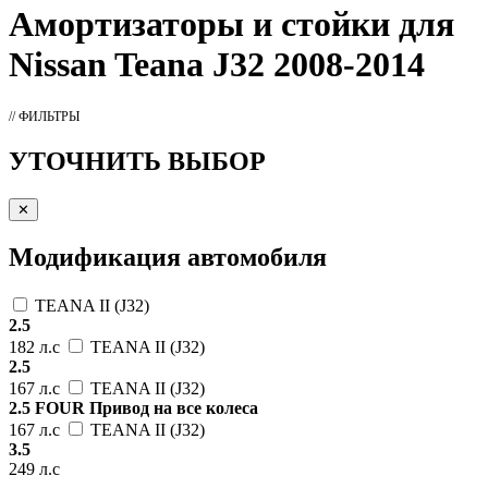
Амортизаторы
и стойки для
Nissan Teana J32 2008-2014
// ФИЛЬТРЫ
УТОЧНИТЬ ВЫБОР
✕
Модификация автомобиля
TEANA II (J32)
2.5
182 л.с
TEANA II (J32)
2.5
167 л.с
TEANA II (J32)
2.5 FOUR Привод на все колеса
167 л.с
TEANA II (J32)
3.5
249 л.с