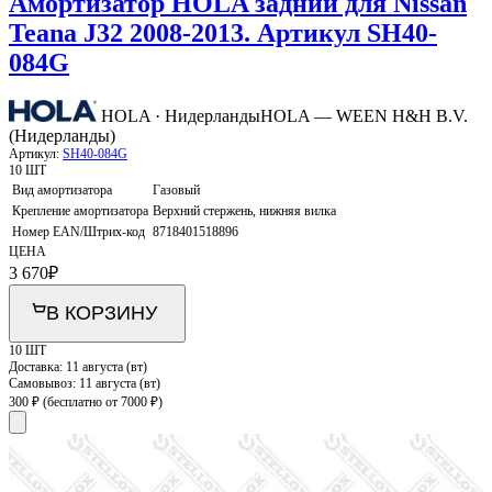
Амортизатор HOLA задний для Nissan
Teana J32 2008-2013. Артикул SH40-
084G
HOLA · Нидерланды
HOLA — WEEN H&H B.V.
(Нидерланды)
Артикул:
SH40-084G
10 ШТ
Вид амортизатора
Газовый
Крепление амортизатора
Верхний стержень, нижняя вилка
Номер EAN/Штрих-код
8718401518896
ЦЕНА
3 670
₽
В КОРЗИНУ
10 ШТ
Доставка:
11 августа (вт)
Самовывоз:
11 августа (вт)
300 ₽
(бесплатно от 7000 ₽)