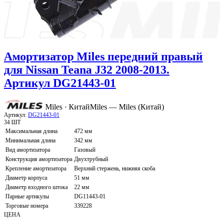
Амортизатор Miles передний правый
для Nissan Teana J32 2008-2013.
Артикул DG21443-01
Miles · Китай
Miles — Miles (Китай)
Артикул:
DG21443-01
34 ШТ
Максимальная длина
472 мм
Минимальная длина
342 мм
Вид амортизатора
Газовый
Конструкция амортизатора
Двухтрубный
Крепление амортизатора
Верхний стержень, нижняя скоба
Диаметр корпуса
51 мм
Диаметр входного штока
22 мм
Парные артикулы
DG11443-01
Торговые номера
339228
ЦЕНА