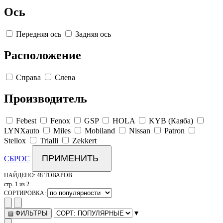
Ось
Передняя ось
Задняя ось
Расположение
Справа
Слева
Производитель
Febest
Fenox
GSP
HOLA
KYB (Каяба)
LYNXauto
Miles
Mobiland
Nissan
Patron
Stellox
Trialli
Zekkert
ПРИМЕНИТЬ
СБРОС
НАЙДЕНО:
48 ТОВАРОВ
стр. 1 из 2
СОРТИРОВКА:
▾
ФИЛЬТРЫ
▤