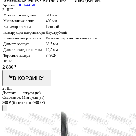
Miles · Китай
Miles — Miles (Китай)
Артикул:
DG02441-01
21 ШТ
Максимальная длина
611 мм
Минимальная длина
430 мм
Вид амортизатора
Газовый
Конструкция амортизатора
Двухтрубный
Крепление амортизатора
Верхний стержень, нижняя вилка
Диаметр корпуса
38,5 мм
Диаметр входного штока
12,5 мм
Торговые номера
348024
ЦЕНА
2 880
₽
В КОРЗИНУ
21 ШТ
Доставка:
11 августа (вт)
Самовывоз:
11 августа (вт)
300 ₽
(бесплатно от 7000 ₽)