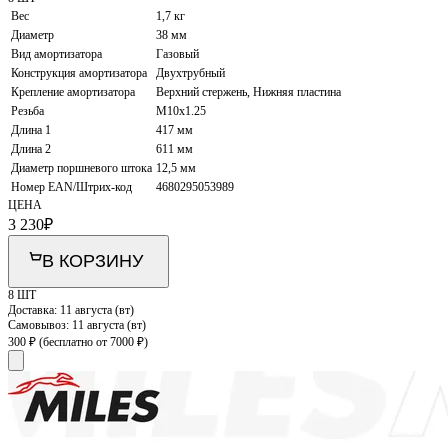
Вес
1,7 кг
Диаметр
38 мм
Вид амортизатора
Газовый
Конструкция амортизатора
Двухтрубный
Крепление амортизатора
Верхний стержень, Нижняя пластина
Резьба
M10x1.25
Длина 1
417 мм
Длина 2
611 мм
Диаметр поршневого штока
12,5 мм
Номер EAN/Штрих-код
4680295053989
ЦЕНА
3 230
₽
В КОРЗИНУ
8 ШТ
Доставка:
11 августа (вт)
Самовывоз:
11 августа (вт)
300 ₽
(бесплатно от 7000 ₽)