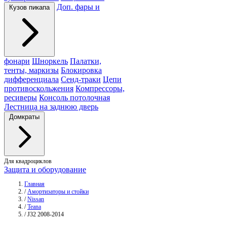
Доп. фары и
Кузов пикапа
фонари
Шноркель
Палатки,
тенты, маркизы
Блокировка
дифференциала
Сенд-траки
Цепи
противоскольжения
Компрессоры,
ресиверы
Консоль потолочная
Лестница на заднюю дверь
Домкраты
Для квадроциклов
Защита и оборудование
Главная
/
Амортизаторы и стойки
/
Nissan
/
Teana
/
J32 2008-2014