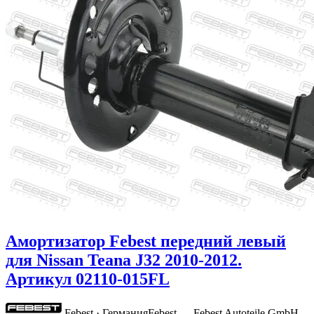
Амортизатор Febest передний левый
для Nissan Teana J32 2010-2012.
Артикул 02110-015FL
Febest · Германия
Febest — Febest Autoteile GmbH