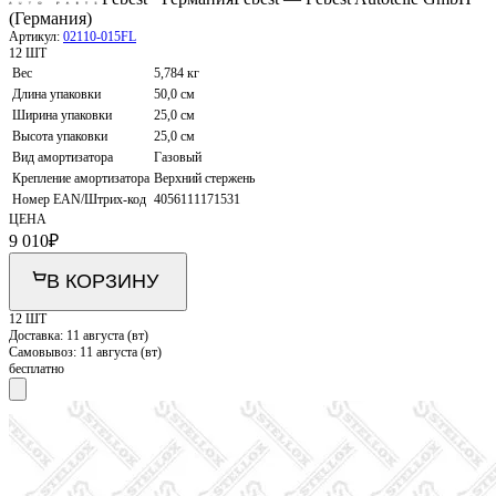
(Германия)
Артикул:
02110-015FL
12 ШТ
Вес
5,784 кг
Длина упаковки
50,0 см
Ширина упаковки
25,0 см
Высота упаковки
25,0 см
Вид амортизатора
Газовый
Крепление амортизатора
Верхний стержень
Номер EAN/Штрих-код
4056111171531
ЦЕНА
9 010
₽
В КОРЗИНУ
12 ШТ
Доставка:
11 августа (вт)
Самовывоз:
11 августа (вт)
бесплатно