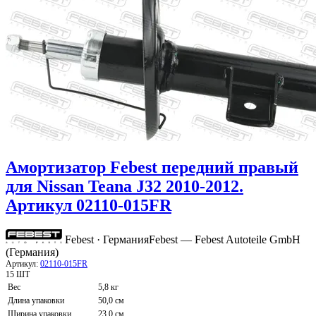
Амортизатор Febest передний правый
для Nissan Teana J32 2010-2012.
Артикул 02110-015FR
Febest · Германия
Febest — Febest Autoteile GmbH
(Германия)
Артикул:
02110-015FR
15 ШТ
Вес
5,8 кг
Длина упаковки
50,0 см
Ширина упаковки
23,0 см