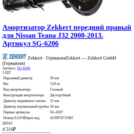
Амортизатор Zekkert передний правый
для Nissan Teana J32 2008-2013.
Артикул SG-6206
Zekkert · Германия
Zekkert — Zekkert GmbH
(Германия)
Артикул:
SG-6206
5 ШТ
Наружный диаметр
50 мм
Вес
5,65 кг
Вид амортизатора
Газовый
Конструкция амортизатора
Двухтрубный
Диаметр поршневого штока
22 мм
Диаметр вертикальной трубки
50 мм
Парные артикулы
SG-6207
Номер EAN/Штрих-код
4250976731965
ЦЕНА
4 510
₽