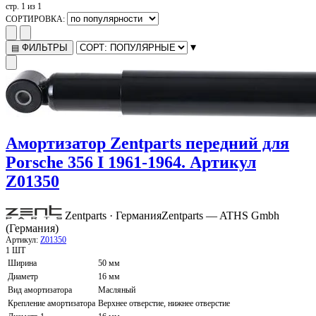
стр. 1 из 1
СОРТИРОВКА:
▾
ФИЛЬТРЫ
▤
Амортизатор Zentparts передний для
Porsche 356 I 1961-1964. Артикул
Z01350
Zentparts · Германия
Zentparts — ATHS Gmbh
(Германия)
Артикул:
Z01350
1 ШТ
Ширина
50 мм
Диаметр
16 мм
Вид амортизатора
Масляный
Крепление амортизатора
Верхнее отверстие, нижнее отверстие