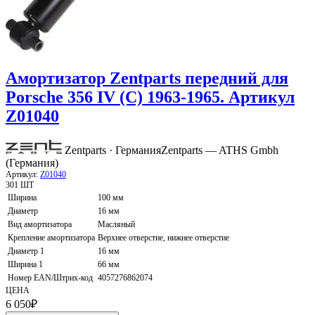
Амортизатор Zentparts передний для
Porsche 356 IV (C) 1963-1965. Артикул
Z01040
Zentparts · Германия
Zentparts — ATHS Gmbh
(Германия)
Артикул:
Z01040
301 ШТ
Ширина
100 мм
Диаметр
16 мм
Вид амортизатора
Масляный
Крепление амортизатора
Верхнее отверстие, нижнее отверстие
Диаметр 1
16 мм
Ширина 1
66 мм
Номер EAN/Штрих-код
4057276862074
ЦЕНА
6 050
₽