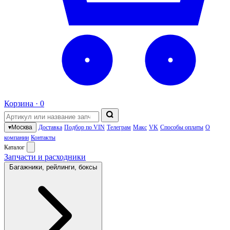
Корзина ·
0
▾
Москва
Доставка
Подбор по VIN
Телеграм
Макс
VK
Способы оплаты
О
компании
Контакты
Каталог
Запчасти и расходники
Багажники, рейлинги, боксы