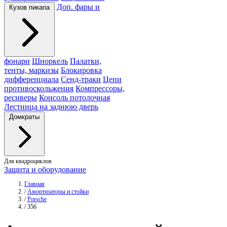
Доп. фары и
Кузов пикапа
фонари
Шноркель
Палатки,
тенты, маркизы
Блокировка
дифференциала
Сенд-траки
Цепи
противоскольжения
Компрессоры,
ресиверы
Консоль потолочная
Лестница на заднюю дверь
Домкраты
Для квадроциклов
Защита и оборудование
Главная
/
Амортизаторы и стойки
/
Porsche
/
356