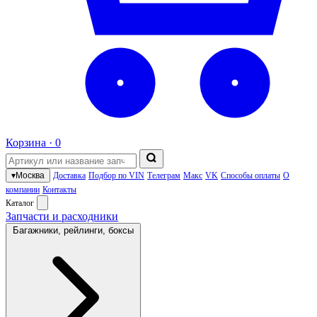
Корзина ·
0
▾
Москва
Доставка
Подбор по VIN
Телеграм
Макс
VK
Способы оплаты
О
компании
Контакты
Каталог
Запчасти и расходники
Багажники, рейлинги, боксы