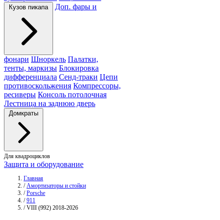
Доп. фары и
Кузов пикапа
фонари
Шноркель
Палатки,
тенты, маркизы
Блокировка
дифференциала
Сенд-траки
Цепи
противоскольжения
Компрессоры,
ресиверы
Консоль потолочная
Лестница на заднюю дверь
Домкраты
Для квадроциклов
Защита и оборудование
Главная
/
Амортизаторы и стойки
/
Porsche
/
911
/
VIII (992) 2018-2026