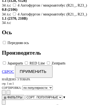
1.1 (1128, S128)
34 л.с
4 Автофургон / микроавтобус (R21_, R23_)
0.8 (2106)
34 л.с
4 Автофургон / микроавтобус (R21_, R23_)
1.1 (2370, 210B)
34 л.с
Ось
Передняя ось
Производитель
Japanparts
RED Line
Zentparts
ПРИМЕНИТЬ
СБРОС
НАЙДЕНО:
3 ТОВАРА
стр. 1 из 1
СОРТИРОВКА:
▾
ФИЛЬТРЫ
▤