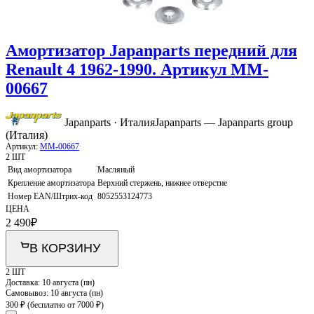
Амортизатор Japanparts передний для
Renault 4 1962-1990. Артикул MM-
00667
Japanparts · Италия
Japanparts — Japanparts group
(Италия)
Артикул:
MM-00667
2 ШТ
Вид амортизатора
Масляный
Крепление амортизатора
Верхний стержень, нижнее отверстие
Номер EAN/Штрих-код
8052553124773
ЦЕНА
2 490
₽
В КОРЗИНУ
2 ШТ
Доставка:
10 августа (пн)
Самовывоз:
10 августа (пн)
300 ₽
(бесплатно от 7000 ₽)