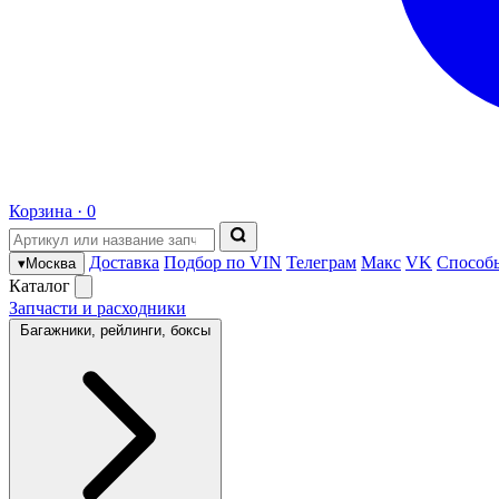
Корзина ·
0
Доставка
Подбор по VIN
Телеграм
Макс
VK
Способ
▾
Москва
Каталог
Запчасти и расходники
Багажники, рейлинги, боксы