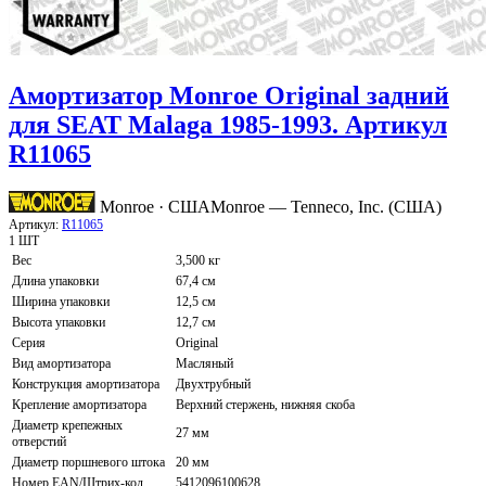
Амортизатор Monroe Original задний
для SEAT Malaga 1985-1993. Артикул
R11065
Monroe · США
Monroe — Tenneco, Inc. (США)
Артикул:
R11065
1 ШТ
Вес
3,500 кг
Длина упаковки
67,4 см
Ширина упаковки
12,5 см
Высота упаковки
12,7 см
Серия
Original
Вид амортизатора
Масляный
Конструкция амортизатора
Двухтрубный
Крепление амортизатора
Верхний стержень, нижняя скоба
Диаметр крепежных
27 мм
отверстий
Диаметр поршневого штока
20 мм
Номер EAN/Штрих-код
5412096100628