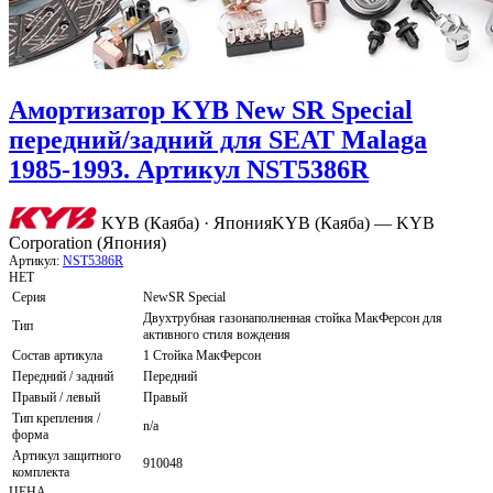
Амортизатор KYB New SR Special
передний/задний для SEAT Malaga
1985-1993. Артикул NST5386R
KYB (Каяба) · Япония
KYB (Каяба) — KYB
Corporation (Япония)
Артикул:
NST5386R
НЕТ
Серия
NewSR Special
Двухтрубная газонаполненная стойка МакФерсон для
Тип
активного стиля вождения
Состав артикула
1 Стойка МакФерсон
Передний / задний
Передний
Правый / левый
Правый
Тип крепления /
n/a
форма
Артикул защитного
910048
комплекта
ЦЕНА