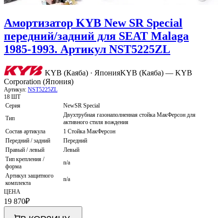
Амортизатор KYB New SR Special
передний/задний для SEAT Malaga
1985-1993. Артикул NST5225ZL
KYB (Каяба) · Япония
KYB (Каяба) — KYB
Corporation (Япония)
Артикул:
NST5225ZL
18 ШТ
Серия
NewSR Special
Двухтрубная газонаполненная стойка МакФерсон для
Тип
активного стиля вождения
Состав артикула
1 Стойка МакФерсон
Передний / задний
Передний
Правый / левый
Левый
Тип крепления /
n/a
форма
Артикул защитного
n/a
комплекта
ЦЕНА
19 870
₽