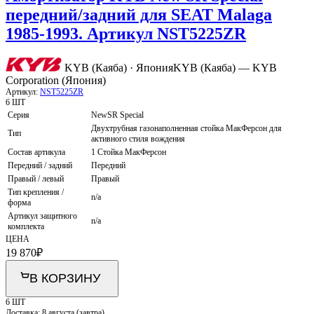
передний/задний для SEAT Malaga
1985-1993. Артикул NST5225ZR
KYB (Каяба) · Япония
KYB (Каяба) — KYB
Corporation (Япония)
Артикул:
NST5225ZR
6 ШТ
Серия
NewSR Special
Двухтрубная газонаполненная стойка МакФерсон для
Тип
активного стиля вождения
Состав артикула
1 Стойка МакФерсон
Передний / задний
Передний
Правый / левый
Правый
Тип крепления /
n/a
форма
Артикул защитного
n/a
комплекта
ЦЕНА
19 870
₽
В КОРЗИНУ
6 ШТ
Доставка:
8 августа (завтра)