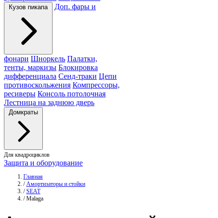
Доп. фары и
Кузов пикапа
фонари
Шноркель
Палатки,
тенты, маркизы
Блокировка
дифференциала
Сенд-траки
Цепи
противоскольжения
Компрессоры,
ресиверы
Консоль потолочная
Лестница на заднюю дверь
Домкраты
Для квадроциклов
Защита и оборудование
Главная
/
Амортизаторы и стойки
/
SEAT
/
Malaga