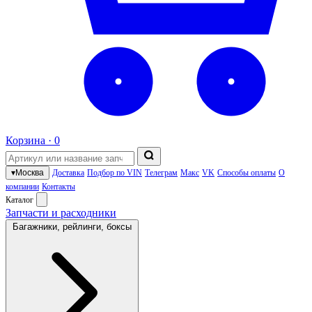
Корзина ·
0
▾
Москва
Доставка
Подбор по VIN
Телеграм
Макс
VK
Способы оплаты
О
компании
Контакты
Каталог
Запчасти и расходники
Багажники, рейлинги, боксы