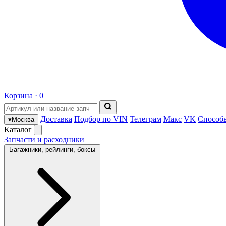
Корзина ·
0
Доставка
Подбор по VIN
Телеграм
Макс
VK
Способ
▾
Москва
Каталог
Запчасти и расходники
Багажники, рейлинги, боксы