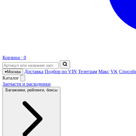
Корзина ·
0
Доставка
Подбор по VIN
Телеграм
Макс
VK
Способ
▾
Москва
Каталог
Запчасти и расходники
Багажники, рейлинги, боксы