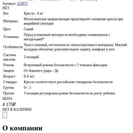
Артикул:
125971
НЕТ
Вес
Кресло - 6 кг
Металлические направляющие предотвратят смещение кресла при
Материал
аварийной ситуации
Цвет
Синий
Перед установкой автокресла необходимо ознакомиться с
Установка
инструкцией*
Чехол съемный, изготовлен из гипоаллергенного материала. Мягкий
Особенности
вкладыш обеспечит дополнительную защиту, комфорт и уют
Система
5 позиций
наклона
Ремень
Встроенный ремень безопасности с 5 точками фиксации
Защита
От бокового удара - Да
Возраст
0-4 лет
Стандарт
Кресло соответствует российским стандартам безопасности
Группа
0+, 1
Прочее
3 позиции регулировки ремня безопасности по росту ребенка
ЦЕНА
4 170
₽
НЕТ В НАЛИЧИИ
О компании