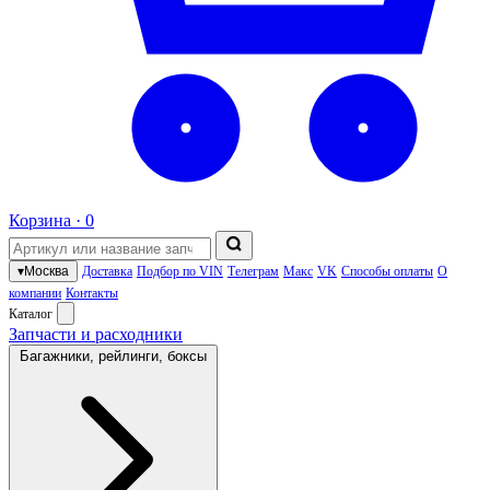
Корзина ·
0
▾
Москва
Доставка
Подбор по VIN
Телеграм
Макс
VK
Способы оплаты
О
компании
Контакты
Каталог
Запчасти и расходники
Багажники, рейлинги, боксы