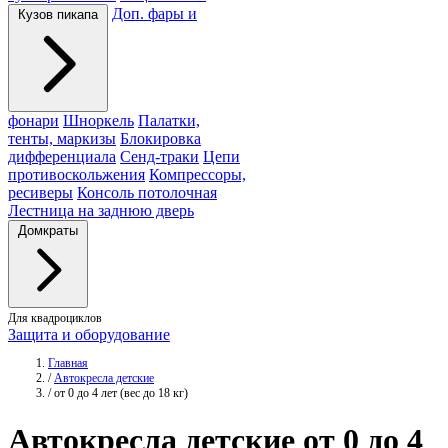
Доп. фары и
Кузов пикапа
фонари
Шноркель
Палатки,
тенты, маркизы
Блокировка
дифференциала
Сенд-траки
Цепи
противоскольжения
Компрессоры,
ресиверы
Консоль потолочная
Лестница на заднюю дверь
Домкраты
Для квадроциклов
Защита и оборудование
Главная
/
Автокресла детские
/
от 0 до 4 лет (вес до 18 кг)
Автокресла
детские от 0 до 4