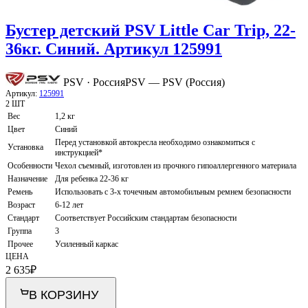
Бустер детский PSV Little Car Trip, 22-
36кг. Синий. Артикул 125991
PSV · Россия
PSV — PSV (Россия)
Артикул:
125991
2 ШТ
Вес
1,2 кг
Цвет
Синий
Перед установкой автокресла необходимо ознакомиться с
Установка
инструкцией*
Особенности
Чехол съемный, изготовлен из прочного гипоаллергенного материала
Назначение
Для ребенка 22-36 кг
Ремень
Использовать с 3-х точечным автомобильным ремнем безопасности
Возраст
6-12 лет
Стандарт
Соответствует Российским стандартам безопасности
Группа
3
Прочее
Усиленный каркас
ЦЕНА
2 635
₽
В КОРЗИНУ