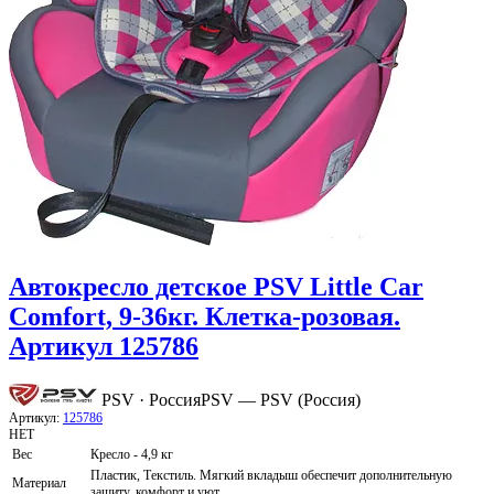
Автокресло детское PSV Little Car
Comfort, 9-36кг. Клетка-розовая.
Артикул 125786
PSV · Россия
PSV — PSV (Россия)
Артикул:
125786
НЕТ
Вес
Кресло - 4,9 кг
Пластик, Текстиль. Мягкий вкладыш обеспечит дополнительную
Материал
защиту, комфорт и уют