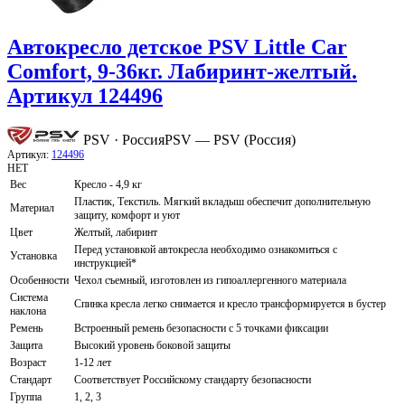
Автокресло детское PSV Little Car
Comfort, 9-36кг. Лабиринт-желтый.
Артикул 124496
PSV · Россия
PSV — PSV (Россия)
Артикул:
124496
НЕТ
Вес
Кресло - 4,9 кг
Пластик, Текстиль. Мягкий вкладыш обеспечит дополнительную
Материал
защиту, комфорт и уют
Цвет
Желтый, лабиринт
Перед установкой автокресла необходимо ознакомиться с
Установка
инструкцией*
Особенности
Чехол съемный, изготовлен из гипоаллергенного материала
Система
Спинка кресла легко снимается и кресло трансформируется в бустер
наклона
Ремень
Встроенный ремень безопасности с 5 точками фиксации
Защита
Высокий уровень боковой защиты
Возраст
1-12 лет
Стандарт
Соответствует Российскому стандарту безопасности
Группа
1, 2, 3