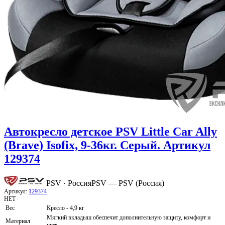
Автокресло детское PSV Little Car Ally
(Brave) Isofix, 9-36кг. Серый. Артикул
129374
PSV · Россия
PSV — PSV (Россия)
Артикул:
129374
НЕТ
Вес
Кресло - 4,9 кг
Мягкий вкладыш обеспечит дополнительную защиту, комфорт и
Материал