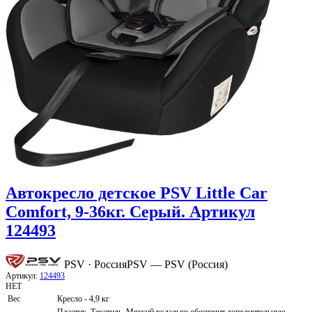
Автокресло детское PSV Little Car
Comfort, 9-36кг. Серый. Артикул
124493
PSV · Россия
PSV — PSV (Россия)
Артикул:
124493
НЕТ
Вес
Кресло - 4,9 кг
Пластик, Текстиль. Мягкий вкладыш обеспечит дополнительную