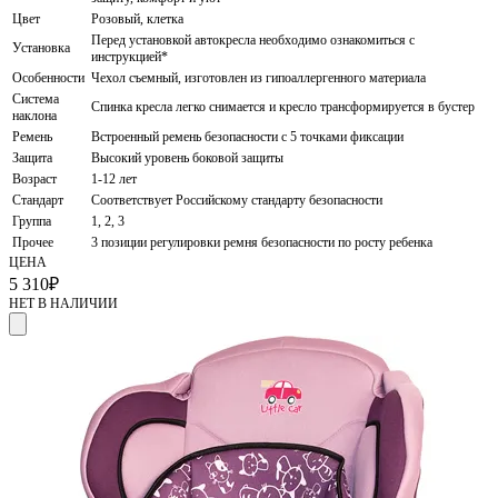
Цвет
Розовый, клетка
Перед установкой автокресла необходимо ознакомиться с
Установка
инструкцией*
Особенности
Чехол съемный, изготовлен из гипоаллергенного материала
Система
Спинка кресла легко снимается и кресло трансформируется в бустер
наклона
Ремень
Встроенный ремень безопасности с 5 точками фиксации
Защита
Высокий уровень боковой защиты
Возраст
1-12 лет
Стандарт
Соответствует Российскому стандарту безопасности
Группа
1, 2, 3
Прочее
3 позиции регулировки ремня безопасности по росту ребенка
ЦЕНА
5 310
₽
НЕТ В НАЛИЧИИ