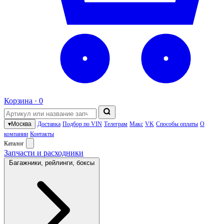
Корзина ·
0
▾
Москва
Доставка
Подбор по VIN
Телеграм
Макс
VK
Способы оплаты
О
компании
Контакты
Каталог
Запчасти и расходники
Багажники, рейлинги, боксы