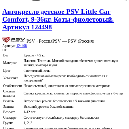
Автокресло детское PSV Little Car
Comfort, 9-36кг. Коты-фиолетовый.
Артикул 124498
PSV · Россия
PSV — PSV (Россия)
Артикул:
124498
НЕТ
Вес
Кресло - 4,9 кг
Пластик, Текстиль. Мягкий вкладыш обеспечит дополнительную
Материал
защиту, комфорт и уют
Цвет
Фиолетовый, коты
Перед установкой автокресла необходимо ознакомиться с
Установка
инструкцией*
Особенности
Чехол съемный, изготовлен из гипоаллергенного материала
Система
Спинка кресла легко снимается и кресло трансформируется в бустер
наклона
Ремень
Встроенный ремень безопасности с 5 точками фиксации
Защита
Высокий уровень боковой защиты
Возраст
1-12 лет
Стандарт
Соответствует Российскому стандарту безопасности
Группа
1, 2, 3
Прочее
3 позиции регулировки ремня безопасности по росту ребенка