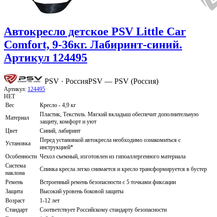
Автокресло детское PSV Little Car
Comfort, 9-36кг. Лабиринт-синий.
Артикул 124495
PSV · Россия
PSV — PSV (Россия)
Артикул:
124495
НЕТ
Вес
Кресло - 4,9 кг
Пластик, Текстиль. Мягкий вкладыш обеспечит дополнительную
Материал
защиту, комфорт и уют
Цвет
Синий, лабиринт
Перед установкой автокресла необходимо ознакомиться с
Установка
инструкцией*
Особенности
Чехол съемный, изготовлен из гипоаллергенного материала
Система
Спинка кресла легко снимается и кресло трансформируется в бустер
наклона
Ремень
Встроенный ремень безопасности с 5 точками фиксации
Защита
Высокий уровень боковой защиты
Возраст
1-12 лет
Стандарт
Соответствует Российскому стандарту безопасности