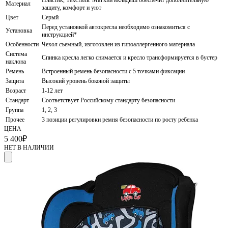
Материал
защиту, комфорт и уют
Цвет
Серый
Перед установкой автокресла необходимо ознакомиться с
Установка
инструкцией*
Особенности
Чехол съемный, изготовлен из гипоаллергенного материала
Система
Спинка кресла легко снимается и кресло трансформируется в бустер
наклона
Ремень
Встроенный ремень безопасности с 5 точками фиксации
Защита
Высокий уровень боковой защиты
Возраст
1-12 лет
Стандарт
Соответствует Российскому стандарту безопасности
Группа
1, 2, 3
Прочее
3 позиции регулировки ремня безопасности по росту ребенка
ЦЕНА
5 400
₽
НЕТ В НАЛИЧИИ