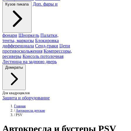
Доп. фары и
Кузов пикапа
фонари
Шноркель
Палатки,
тенты, маркизы
Блокировка
дифференциала
Сенд-траки
Цепи
противоскольжения
Компрессоры,
ресиверы
Консоль потолочная
Лестница на заднюю дверь
Домкраты
Для квадроциклов
Защита и оборудование
Главная
/
Автокресла детские
/
PSV
Автокресла
и бустеры PSV