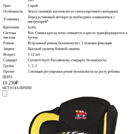
уют
Цвет
Серый
Особенности
Чехол съемный, изготовлен из гипоаллергенного материала
Перед установкой автокресла необходимо ознакомиться с
Установка
инструкцией*
Крепление
Isofix
Система
Нет. Спинка кресла легко снимается и кресло трансформируется в
наклона
бустер
Ремень
Встроенный ремень безопасности с 5 точками фиксации
Защита
Высокий уровень боковой защиты
Возраст
1-12 лет
Стандарт
Соответствует Российскому стандарту безопасности
Группа
1, 2, 3
Прочее
3 позиции регулировки ремня безопасности по росту ребенка
ЦЕНА
10 230
₽
НЕТ В НАЛИЧИИ