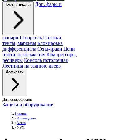
Доп. фары и
Кузов пикапа
фонари
Шноркель
Палатки,
тенты, маркизы
Блокировка
дифференциала
Сенд-траки
Цепи
противоскольжения
Компрессоры,
ресиверы
Консоль потолочная
Лестница на заднюю дверь
Домкраты
Для квадроциклов
Защита и оборудование
Главная
/
Автоодеяло
/
Acura
/
NSX