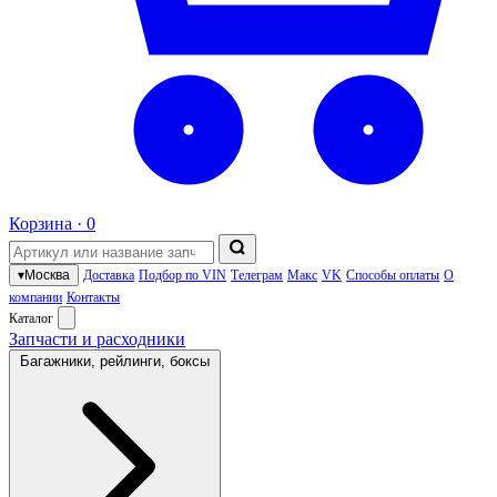
Корзина ·
0
▾
Москва
Доставка
Подбор по VIN
Телеграм
Макс
VK
Способы оплаты
О
компании
Контакты
Каталог
Запчасти и расходники
Багажники, рейлинги, боксы