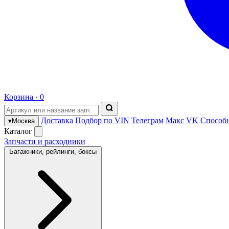
Корзина ·
0
Доставка
Подбор по VIN
Телеграм
Макс
VK
Способ
▾
Москва
Каталог
Запчасти и расходники
Багажники, рейлинги, боксы