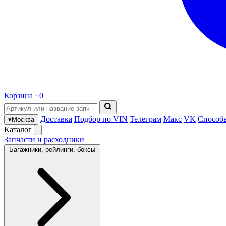
Корзина ·
0
Доставка
Подбор по VIN
Телеграм
Макс
VK
Способ
▾
Москва
Каталог
Запчасти и расходники
Багажники, рейлинги, боксы