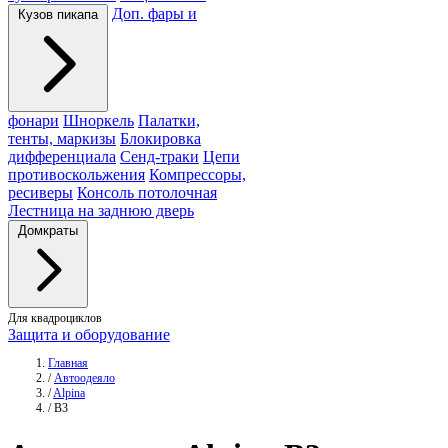
Доп. фары и
Кузов пикапа
фонари
Шноркель
Палатки,
тенты, маркизы
Блокировка
дифференциала
Сенд-траки
Цепи
противоскольжения
Компрессоры,
ресиверы
Консоль потолочная
Лестница на заднюю дверь
Домкраты
Для квадроциклов
Защита и оборудование
Главная
/
Автоодеяло
/
Alpina
/
B3