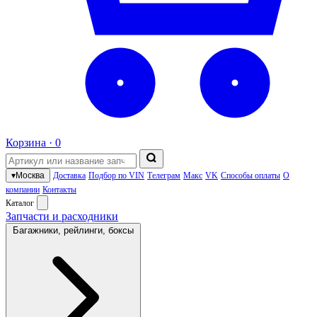
Корзина ·
0
▾
Москва
Доставка
Подбор по VIN
Телеграм
Макс
VK
Способы оплаты
О
компании
Контакты
Каталог
Запчасти и расходники
Багажники, рейлинги, боксы