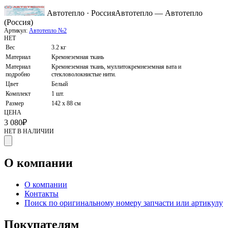
Автотепло · Россия
Автотепло — Автотепло
(Россия)
Артикул:
Автотепло №2
НЕТ
Вес
3.2 кг
Материал
Кремнеземная ткань
Материал
Кремнеземная ткань, муллитокремнеземная вата и
подробно
стекловолокнистые нити.
Цвет
Белый
Комплект
1 шт.
Размер
142 х 88 см
ЦЕНА
3 080
₽
НЕТ В НАЛИЧИИ
О компании
О компании
Контакты
Поиск по оригинальному номеру запчасти или артикулу
Покупателям