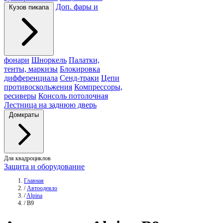
Доп. фары и
Кузов пикапа
фонари
Шноркель
Палатки,
тенты, маркизы
Блокировка
дифференциала
Сенд-траки
Цепи
противоскольжения
Компрессоры,
ресиверы
Консоль потолочная
Лестница на заднюю дверь
Домкраты
Для квадроциклов
Защита и оборудование
Главная
/
Автоодеяло
/
Alpina
/
B9