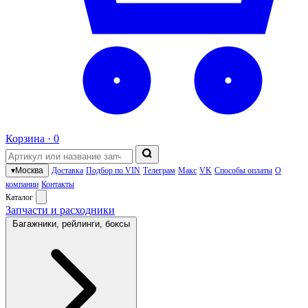
Корзина ·
0
▾
Москва
Доставка
Подбор по VIN
Телеграм
Макс
VK
Способы оплаты
О
компании
Контакты
Каталог
Запчасти и расходники
Багажники, рейлинги, боксы