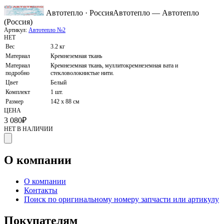
Автотепло · Россия
Автотепло — Автотепло
(Россия)
Артикул:
Автотепло №2
НЕТ
Вес
3.2 кг
Материал
Кремнеземная ткань
Материал
Кремнеземная ткань, муллитокремнеземная вата и
подробно
стекловолокнистые нити.
Цвет
Белый
Комплект
1 шт.
Размер
142 х 88 см
ЦЕНА
3 080
₽
НЕТ В НАЛИЧИИ
О компании
О компании
Контакты
Поиск по оригинальному номеру запчасти или артикулу
Покупателям