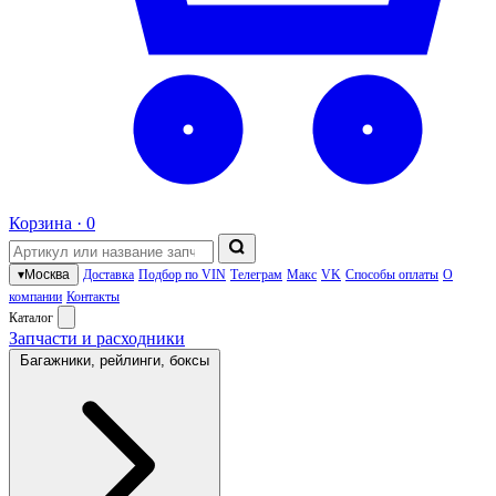
Корзина ·
0
▾
Москва
Доставка
Подбор по VIN
Телеграм
Макс
VK
Способы оплаты
О
компании
Контакты
Каталог
Запчасти и расходники
Багажники, рейлинги, боксы