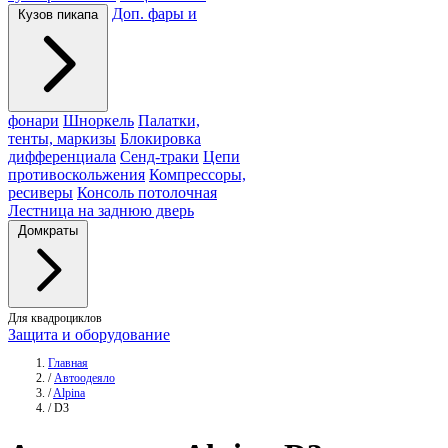
Доп. фары и
Кузов пикапа
фонари
Шноркель
Палатки,
тенты, маркизы
Блокировка
дифференциала
Сенд-траки
Цепи
противоскольжения
Компрессоры,
ресиверы
Консоль потолочная
Лестница на заднюю дверь
Домкраты
Для квадроциклов
Защита и оборудование
Главная
/
Автоодеяло
/
Alpina
/
D3