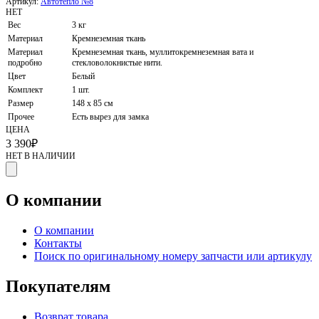
Артикул:
Автотепло №8
НЕТ
Вес
3 кг
Материал
Кремнеземная ткань
Материал
Кремнеземная ткань, муллитокремнеземная вата и
подробно
стекловолокнистые нити.
Цвет
Белый
Комплект
1 шт.
Размер
148 х 85 см
Прочее
Есть вырез для замка
ЦЕНА
3 390
₽
НЕТ В НАЛИЧИИ
О компании
О компании
Контакты
Поиск по оригинальному номеру запчасти или артикулу
Покупателям
Возврат товара