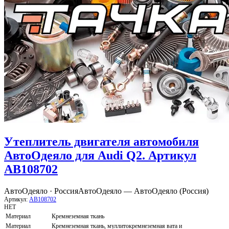
Утеплитель двигателя автомобиля
АвтоОдеяло для Audi Q2. Артикул
AB108702
АвтоОдеяло · Россия
АвтоОдеяло — АвтоОдеяло (Россия)
Артикул:
AB108702
НЕТ
Материал
Кремнеземная ткань
Материал
Кремнеземная ткань, муллитокремнеземная вата и