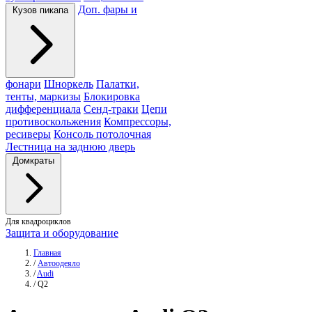
Доп. фары и
Кузов пикапа
фонари
Шноркель
Палатки,
тенты, маркизы
Блокировка
дифференциала
Сенд-траки
Цепи
противоскольжения
Компрессоры,
ресиверы
Консоль потолочная
Лестница на заднюю дверь
Домкраты
Для квадроциклов
Защита и оборудование
Главная
/
Автоодеяло
/
Audi
/
Q2