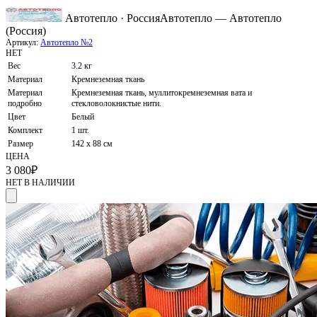
Автотепло · Россия
Автотепло — Автотепло
(Россия)
Артикул:
Автотепло №2
НЕТ
Вес
3.2 кг
Материал
Кремнеземная ткань
Материал
Кремнеземная ткань, муллитокремнеземная вата и
подробно
стекловолокнистые нити.
Цвет
Белый
Комплект
1 шт.
Размер
142 х 88 см
ЦЕНА
3 080
₽
НЕТ В НАЛИЧИИ