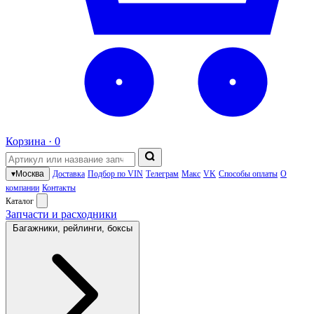
Корзина ·
0
▾
Москва
Доставка
Подбор по VIN
Телеграм
Макс
VK
Способы оплаты
О
компании
Контакты
Каталог
Запчасти и расходники
Багажники, рейлинги, боксы