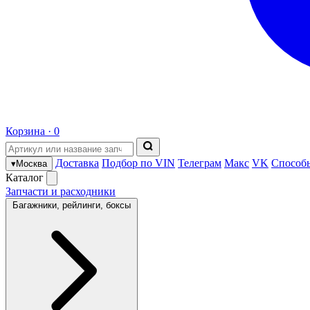
Корзина ·
0
Доставка
Подбор по VIN
Телеграм
Макс
VK
Способ
▾
Москва
Каталог
Запчасти и расходники
Багажники, рейлинги, боксы