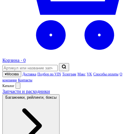
Корзина ·
0
▾
Москва
Доставка
Подбор по VIN
Телеграм
Макс
VK
Способы оплаты
О
компании
Контакты
Каталог
Запчасти и расходники
Багажники, рейлинги, боксы