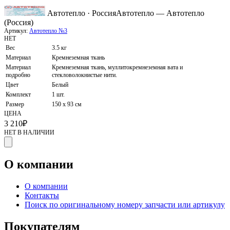
Автотепло · Россия
Автотепло — Автотепло
(Россия)
Артикул:
Автотепло №3
НЕТ
Вес
3.5 кг
Материал
Кремнеземная ткань
Материал
Кремнеземная ткань, муллитокремнеземная вата и
подробно
стекловолокнистые нити.
Цвет
Белый
Комплект
1 шт.
Размер
150 х 93 см
ЦЕНА
3 210
₽
НЕТ В НАЛИЧИИ
О компании
О компании
Контакты
Поиск по оригинальному номеру запчасти или артикулу
Покупателям