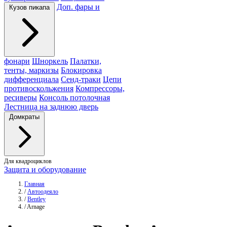
Доп. фары и
Кузов пикапа
фонари
Шноркель
Палатки,
тенты, маркизы
Блокировка
дифференциала
Сенд-траки
Цепи
противоскольжения
Компрессоры,
ресиверы
Консоль потолочная
Лестница на заднюю дверь
Домкраты
Для квадроциклов
Защита и оборудование
Главная
/
Автоодеяло
/
Bentley
/
Arnage