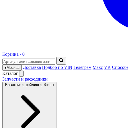
Корзина ·
0
Доставка
Подбор по VIN
Телеграм
Макс
VK
Способ
▾
Москва
Каталог
Запчасти и расходники
Багажники, рейлинги, боксы