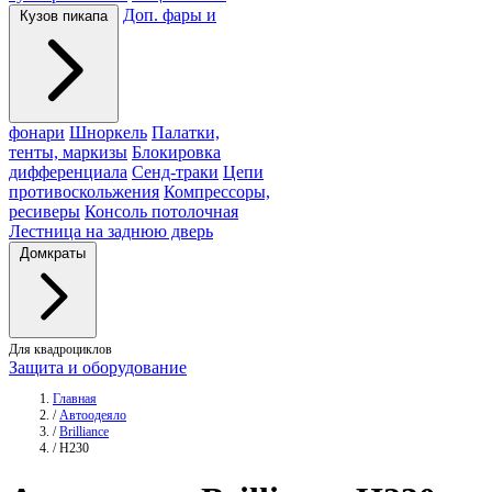
Доп. фары и
Кузов пикапа
фонари
Шноркель
Палатки,
тенты, маркизы
Блокировка
дифференциала
Сенд-траки
Цепи
противоскольжения
Компрессоры,
ресиверы
Консоль потолочная
Лестница на заднюю дверь
Домкраты
Для квадроциклов
Защита и оборудование
Главная
/
Автоодеяло
/
Brilliance
/
H230