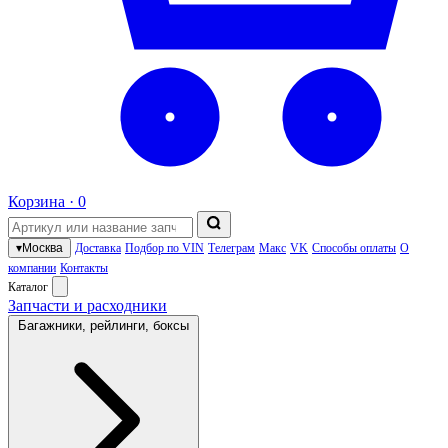
Корзина ·
0
▾
Москва
Доставка
Подбор по VIN
Телеграм
Макс
VK
Способы оплаты
О
компании
Контакты
Каталог
Запчасти и расходники
Багажники, рейлинги, боксы