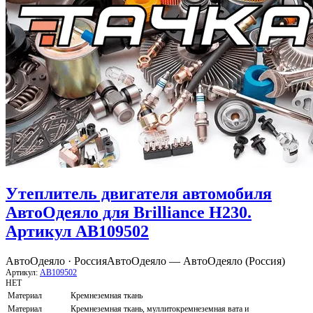
Утеплитель двигателя автомобиля
АвтоОдеяло для Brilliance H230.
Артикул AB109502
АвтоОдеяло · Россия
АвтоОдеяло — АвтоОдеяло (Россия)
Артикул:
AB109502
НЕТ
Материал
Кремнеземная ткань
Материал
Кремнеземная ткань, муллитокремнеземная вата и