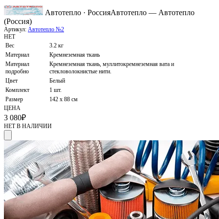
Автотепло · Россия
Автотепло — Автотепло
(Россия)
Артикул:
Автотепло №2
НЕТ
Вес
3.2 кг
Материал
Кремнеземная ткань
Материал
Кремнеземная ткань, муллитокремнеземная вата и
подробно
стекловолокнистые нити.
Цвет
Белый
Комплект
1 шт.
Размер
142 х 88 см
ЦЕНА
3 080
₽
НЕТ В НАЛИЧИИ