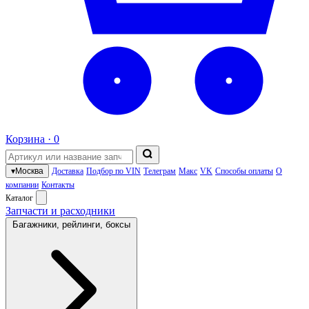
Корзина ·
0
▾
Москва
Доставка
Подбор по VIN
Телеграм
Макс
VK
Способы оплаты
О
компании
Контакты
Каталог
Запчасти и расходники
Багажники, рейлинги, боксы