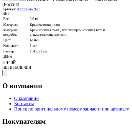
(Россия)
Артикул:
Автотепло №15
НЕТ
Вес
3.9 кг
Материал
Кремнеземная ткань
Материал
Кремнеземная ткань, муллитокремнеземная вата и
подробно
стекловолокнистые нити.
Цвет
Белый
Комплект
1 шт.
Размер
154 х 93 см
ЦЕНА
3 440
₽
НЕТ В НАЛИЧИИ
О компании
О компании
Контакты
Поиск по оригинальному номеру запчасти или артикулу
Покупателям