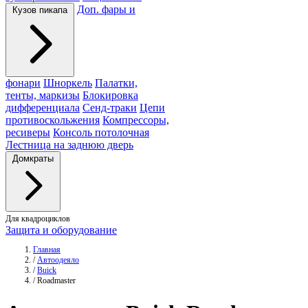
Доп. фары и
Кузов пикапа
фонари
Шноркель
Палатки,
тенты, маркизы
Блокировка
дифференциала
Сенд-траки
Цепи
противоскольжения
Компрессоры,
ресиверы
Консоль потолочная
Лестница на заднюю дверь
Домкраты
Для квадроциклов
Защита и оборудование
Главная
/
Автоодеяло
/
Buick
/
Roadmaster