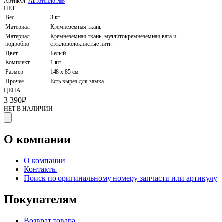
Артикул:
Автотепло №8
НЕТ
Вес
3 кг
Материал
Кремнеземная ткань
Материал
Кремнеземная ткань, муллитокремнеземная вата и
подробно
стекловолокнистые нити.
Цвет
Белый
Комплект
1 шт.
Размер
148 х 85 см
Прочее
Есть вырез для замка
ЦЕНА
3 390
₽
НЕТ В НАЛИЧИИ
О компании
О компании
Контакты
Поиск по оригинальному номеру запчасти или артикулу
Покупателям
Возврат товара