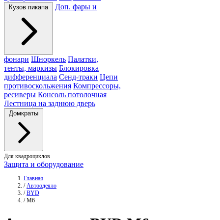
Доп. фары и
Кузов пикапа
фонари
Шноркель
Палатки,
тенты, маркизы
Блокировка
дифференциала
Сенд-траки
Цепи
противоскольжения
Компрессоры,
ресиверы
Консоль потолочная
Лестница на заднюю дверь
Домкраты
Для квадроциклов
Защита и оборудование
Главная
/
Автоодеяло
/
BYD
/
M6