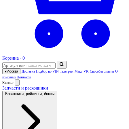
Корзина ·
0
▾
Москва
Доставка
Подбор по VIN
Телеграм
Макс
VK
Способы оплаты
О
компании
Контакты
Каталог
Запчасти и расходники
Багажники, рейлинги, боксы