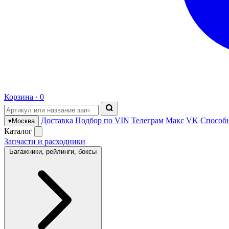
Корзина ·
0
Доставка
Подбор по VIN
Телеграм
Макс
VK
Способ
▾
Москва
Каталог
Запчасти и расходники
Багажники, рейлинги, боксы