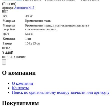
(Россия)
Артикул:
Автотепло №15
НЕТ
Вес
3.9 кг
Материал
Кремнеземная ткань
Материал
Кремнеземная ткань, муллитокремнеземная вата и
подробно
стекловолокнистые нити.
Цвет
Белый
Комплект
1 шт.
Размер
154 х 93 см
ЦЕНА
3 440
₽
НЕТ В НАЛИЧИИ
О компании
О компании
Контакты
Поиск по оригинальному номеру запчасти или артикулу
Покупателям