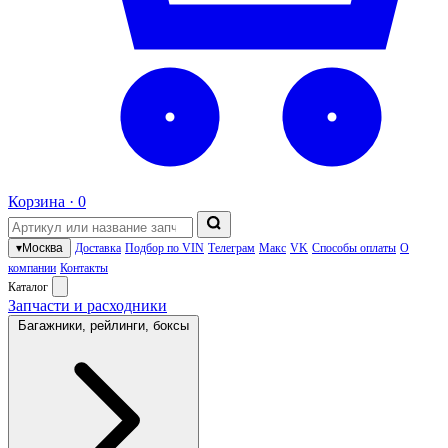
Корзина ·
0
▾
Москва
Доставка
Подбор по VIN
Телеграм
Макс
VK
Способы оплаты
О
компании
Контакты
Каталог
Запчасти и расходники
Багажники, рейлинги, боксы