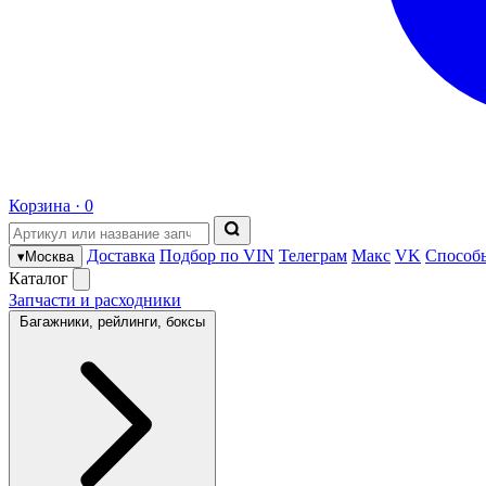
Корзина ·
0
Доставка
Подбор по VIN
Телеграм
Макс
VK
Способ
▾
Москва
Каталог
Запчасти и расходники
Багажники, рейлинги, боксы