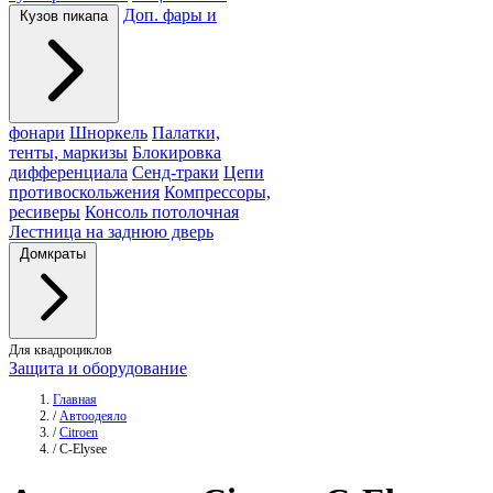
Доп. фары и
Кузов пикапа
фонари
Шноркель
Палатки,
тенты, маркизы
Блокировка
дифференциала
Сенд-траки
Цепи
противоскольжения
Компрессоры,
ресиверы
Консоль потолочная
Лестница на заднюю дверь
Домкраты
Для квадроциклов
Защита и оборудование
Главная
/
Автоодеяло
/
Citroen
/
C-Elysee