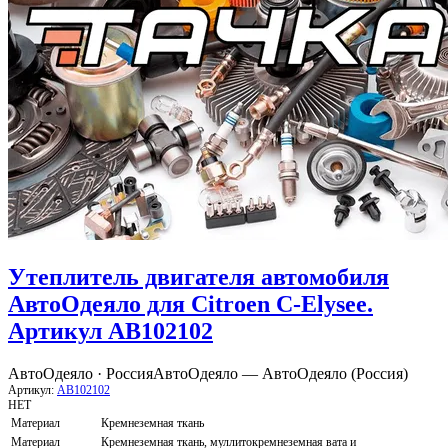
Утеплитель двигателя автомобиля
АвтоОдеяло для Citroen C-Elysee.
Артикул AB102102
АвтоОдеяло · Россия
АвтоОдеяло — АвтоОдеяло (Россия)
Артикул:
AB102102
НЕТ
Материал
Кремнеземная ткань
Материал
Кремнеземная ткань, муллитокремнеземная вата и