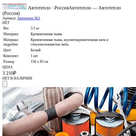
Автотепло · Россия
Автотепло — Автотепло
(Россия)
Артикул:
Автотепло №3
НЕТ
Вес
3.5 кг
Материал
Кремнеземная ткань
Материал
Кремнеземная ткань, муллитокремнеземная вата и
подробно
стекловолокнистые нити.
Цвет
Белый
Комплект
1 шт.
Размер
150 х 93 см
ЦЕНА
3 210
₽
НЕТ В НАЛИЧИИ