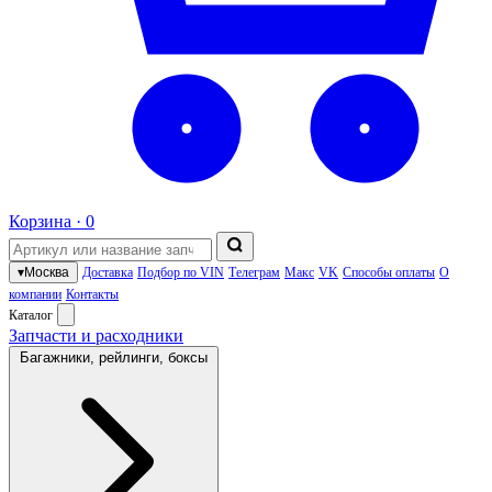
Корзина ·
0
▾
Москва
Доставка
Подбор по VIN
Телеграм
Макс
VK
Способы оплаты
О
компании
Контакты
Каталог
Запчасти и расходники
Багажники, рейлинги, боксы