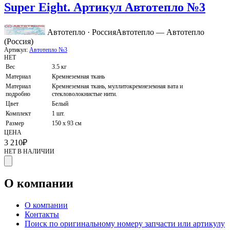
Super Eight. Артикул Автотепло №3
Автотепло · Россия
Автотепло — Автотепло
(Россия)
Артикул:
Автотепло №3
НЕТ
Вес
3.5 кг
Материал
Кремнеземная ткань
Материал
Кремнеземная ткань, муллитокремнеземная вата и
подробно
стекловолокнистые нити.
Цвет
Белый
Комплект
1 шт.
Размер
150 х 93 см
ЦЕНА
3 210
₽
НЕТ В НАЛИЧИИ
О компании
О компании
Контакты
Поиск по оригинальному номеру запчасти или артикулу