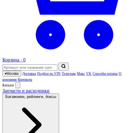
Корзина ·
0
▾
Москва
Доставка
Подбор по VIN
Телеграм
Макс
VK
Способы оплаты
О
компании
Контакты
Каталог
Запчасти и расходники
Багажники, рейлинги, боксы