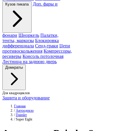
Доп. фары и
Кузов пикапа
фонари
Шноркель
Палатки,
тенты, маркизы
Блокировка
дифференциала
Сенд-траки
Цепи
противоскольжения
Компрессоры,
ресиверы
Консоль потолочная
Лестница на заднюю дверь
Домкраты
Для квадроциклов
Защита и оборудование
Главная
/
Автоодеяло
/
Daimler
/
Super Eight