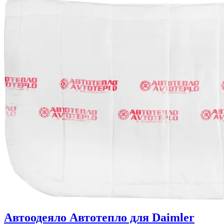
Автоодеяло Автотепло для Daimler