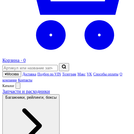
Корзина ·
0
▾
Москва
Доставка
Подбор по VIN
Телеграм
Макс
VK
Способы оплаты
О
компании
Контакты
Каталог
Запчасти и расходники
Багажники, рейлинги, боксы