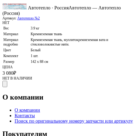
Автотепло · Россия
Автотепло — Автотепло
(Россия)
Артикул:
Автотепло №2
НЕТ
Вес
3.9 кг
Материал
Кремнеземная ткань
Материал
Кремнеземная ткань, муллитокремнеземная вата и
подробно
стекловолокнистые нити.
Цвет
Белый
Комплект
1 шт.
Размер
142 x 88 см
ЦЕНА
3 080
₽
НЕТ В НАЛИЧИИ
О компании
О компании
Контакты
Поиск по оригинальному номеру запчасти или артикулу
Покупателям