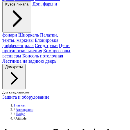
Доп. фары и
Кузов пикапа
фонари
Шноркель
Палатки,
тенты, маркизы
Блокировка
дифференциала
Сенд-траки
Цепи
противоскольжения
Компрессоры,
ресиверы
Консоль потолочная
Лестница на заднюю дверь
Домкраты
Для квадроциклов
Защита и оборудование
Главная
/
Автоодеяло
/
Dodge
/
Attitude