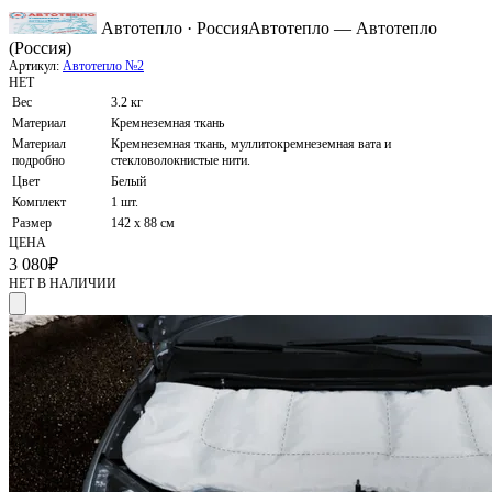
Автотепло · Россия
Автотепло — Автотепло
(Россия)
Артикул:
Автотепло №2
НЕТ
Вес
3.2 кг
Материал
Кремнеземная ткань
Материал
Кремнеземная ткань, муллитокремнеземная вата и
подробно
стекловолокнистые нити.
Цвет
Белый
Комплект
1 шт.
Размер
142 х 88 см
ЦЕНА
3 080
₽
НЕТ В НАЛИЧИИ