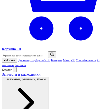
Корзина ·
0
▾
Москва
Доставка
Подбор по VIN
Телеграм
Макс
VK
Способы оплаты
О
компании
Контакты
Каталог
Запчасти и расходники
Багажники, рейлинги, боксы