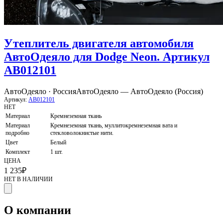
Утеплитель двигателя автомобиля
АвтоОдеяло для Dodge Neon. Артикул
AB012101
АвтоОдеяло · Россия
АвтоОдеяло — АвтоОдеяло (Россия)
Артикул:
AB012101
НЕТ
Материал
Кремнеземная ткань
Материал
Кремнеземная ткань, муллитокремнеземная вата и
подробно
стекловолокнистые нити.
Цвет
Белый
Комплект
1 шт.
ЦЕНА
1 235
₽
НЕТ В НАЛИЧИИ
О компании