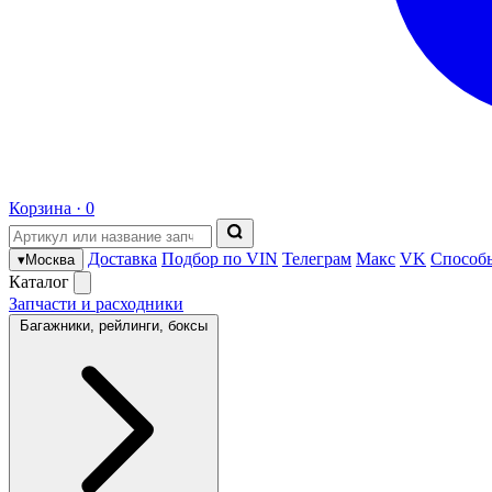
Корзина ·
0
Доставка
Подбор по VIN
Телеграм
Макс
VK
Способ
▾
Москва
Каталог
Запчасти и расходники
Багажники, рейлинги, боксы