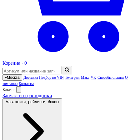
Корзина ·
0
▾
Москва
Доставка
Подбор по VIN
Телеграм
Макс
VK
Способы оплаты
О
компании
Контакты
Каталог
Запчасти и расходники
Багажники, рейлинги, боксы