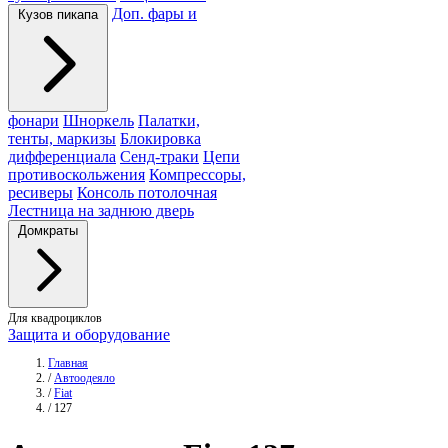
Доп. фары и
Кузов пикапа
фонари
Шноркель
Палатки,
тенты, маркизы
Блокировка
дифференциала
Сенд-траки
Цепи
противоскольжения
Компрессоры,
ресиверы
Консоль потолочная
Лестница на заднюю дверь
Домкраты
Для квадроциклов
Защита и оборудование
Главная
/
Автоодеяло
/
Fiat
/
127