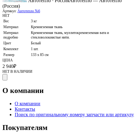
Автотепло · Россия
Автотепло — Автотепло
(Россия)
Артикул:
Автотепло №6
НЕТ
Вес
3 кг
Материал
Кремнеземная ткань
Материал
Кремнеземная ткань, муллитокремнеземная вата и
подробно
стекловолокнистые нити.
Цвет
Белый
Комплект
1 шт.
Размер
133 x 85 см
ЦЕНА
2 940
₽
НЕТ В НАЛИЧИИ
О компании
О компании
Контакты
Поиск по оригинальному номеру запчасти или артикулу
Покупателям