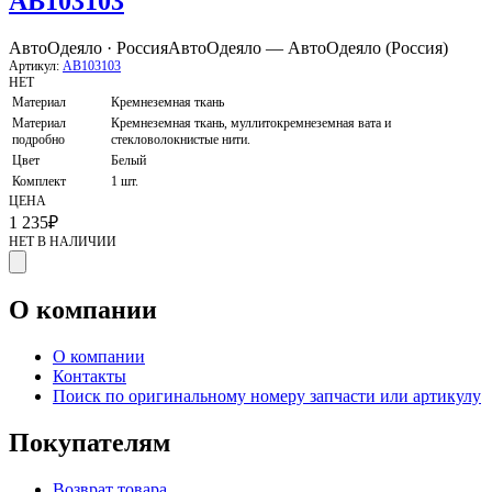
AB103103
АвтоОдеяло · Россия
АвтоОдеяло — АвтоОдеяло (Россия)
Артикул:
AB103103
НЕТ
Материал
Кремнеземная ткань
Материал
Кремнеземная ткань, муллитокремнеземная вата и
подробно
стекловолокнистые нити.
Цвет
Белый
Комплект
1 шт.
ЦЕНА
1 235
₽
НЕТ В НАЛИЧИИ
О компании
О компании
Контакты
Поиск по оригинальному номеру запчасти или артикулу
Покупателям
Возврат товара