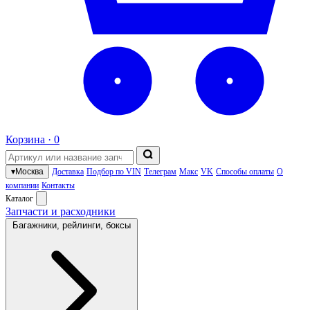
Корзина ·
0
▾
Москва
Доставка
Подбор по VIN
Телеграм
Макс
VK
Способы оплаты
О
компании
Контакты
Каталог
Запчасти и расходники
Багажники, рейлинги, боксы