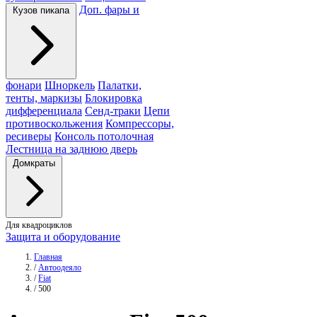
Доп. фары и
Кузов пикапа
фонари
Шноркель
Палатки,
тенты, маркизы
Блокировка
дифференциала
Сенд-траки
Цепи
противоскольжения
Компрессоры,
ресиверы
Консоль потолочная
Лестница на заднюю дверь
Домкраты
Для квадроциклов
Защита и оборудование
Главная
/
Автоодеяло
/
Fiat
/
500