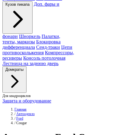
Доп. фары и
Кузов пикапа
фонари
Шноркель
Палатки,
тенты, маркизы
Блокировка
дифференциала
Сенд-траки
Цепи
противоскольжения
Компрессоры,
ресиверы
Консоль потолочная
Лестница на заднюю дверь
Домкраты
Для квадроциклов
Защита и оборудование
Главная
/
Автоодеяло
/
Ford
/
Cougar