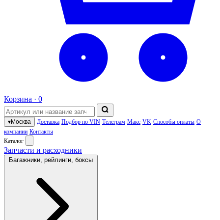
Корзина ·
0
▾
Москва
Доставка
Подбор по VIN
Телеграм
Макс
VK
Способы оплаты
О
компании
Контакты
Каталог
Запчасти и расходники
Багажники, рейлинги, боксы