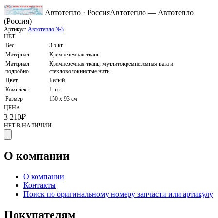
Автотепло · Россия
Автотепло — Автотепло
(Россия)
Артикул:
Автотепло №3
НЕТ
Вес
3.5 кг
Материал
Кремнеземная ткань
Материал
Кремнеземная ткань, муллитокремнеземная вата и
подробно
стекловолокнистые нити.
Цвет
Белый
Комплект
1 шт.
Размер
150 х 93 см
ЦЕНА
3 210
₽
НЕТ В НАЛИЧИИ
О компании
О компании
Контакты
Поиск по оригинальному номеру запчасти или артикулу
Покупателям